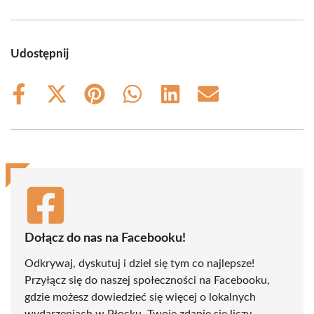
Udostępnij
Share
Share
Share
Share
Share
Share
on
on
on
on
on
on
Facebook
X
Pinterest
WhatsApp
LinkedIn
Email
(Twitter)
Dołącz do nas na Facebooku!
Odkrywaj, dyskutuj i dziel się tym co najlepsze!
Przyłącz się do naszej społeczności na Facebooku,
gdzie możesz dowiedzieć się więcej o lokalnych
wydarzeniach w Płocku. Twoje zdanie się liczy -