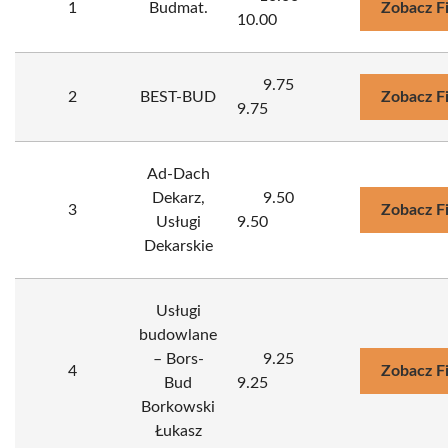
1
Budmat.
Zobacz F
10.00
9.75
2
BEST-BUD
Zobacz F
9.75
Ad-Dach
Dekarz,
9.50
3
Zobacz F
Usługi
9.50
Dekarskie
Usługi
budowlane
– Bors-
9.25
4
Zobacz F
Bud
9.25
Borkowski
Łukasz