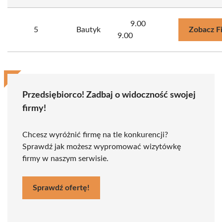
9.00
5
Bautyk
Zobacz F
9.00
Przedsiębiorco! Zadbaj o widoczność swojej
firmy!
Chcesz wyróżnić firmę na tle konkurencji?
Sprawdź jak możesz wypromować wizytówkę
firmy w naszym serwisie.
Sprawdź ofertę!