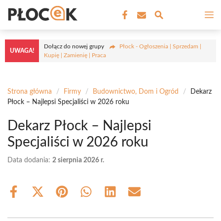
Przejdź
M
do
treści
Dołącz do nowej grupy
Płock - Ogłoszenia | Sprzedam |
UWAGA!
Kupię | Zamienię | Praca
Strona główna
/
Firmy
/
Budownictwo, Dom i Ogród
/
Dekarz
Płock – Najlepsi Specjaliści w 2026 roku
Dekarz Płock – Najlepsi
Specjaliści w 2026 roku
Data dodania:
2 sierpnia 2026 r.
Share
Share
Share
Share
Share
Share
on
on
on
on
on
on
Facebook
X
Pinterest
WhatsApp
LinkedIn
Email
(Twitter)