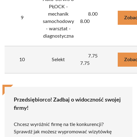
PŁOCK -
mechanik
8.00
9
Zobac
samochodowy
8.00
- warsztat -
diagnostyczna
7.75
10
Selekt
Zobac
7.75
Przedsiębiorco! Zadbaj o widoczność swojej
firmy!
Chcesz wyróżnić firmę na tle konkurencji?
Sprawdź jak możesz wypromować wizytówkę