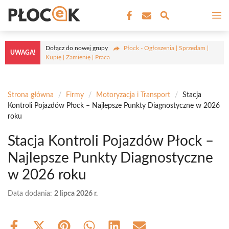
Przejdź
M
do
treści
Dołącz do nowej grupy
Płock - Ogłoszenia | Sprzedam |
UWAGA!
Kupię | Zamienię | Praca
Strona główna
/
Firmy
/
Motoryzacja i Transport
/
Stacja
Kontroli Pojazdów Płock – Najlepsze Punkty Diagnostyczne w 2026
roku
Stacja Kontroli Pojazdów Płock –
Najlepsze Punkty Diagnostyczne
w 2026 roku
Data dodania:
2 lipca 2026 r.