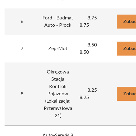
Ford - Budmat
8.75
6
Zobac
Auto - Płock
8.75
8.50
7
Zep-Mot
Zobac
8.50
Okręgowa
Stacja
Kontroli
8.25
8
Pojazdów
Zobac
8.25
(Lokalizacja:
Przemysłowa
21)
Auto-Serwis 8