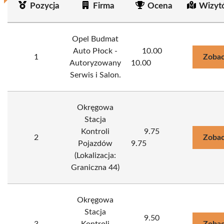
Pozycja
Firma
Ocena
Wizyt
Opel Budmat
Auto Płock -
10.00
1
Zobac
Autoryzowany
10.00
Serwis i Salon.
Okręgowa
Stacja
Kontroli
9.75
2
Zobac
Pojazdów
9.75
(Lokalizacja:
Graniczna 44)
Okręgowa
Stacja
9.50