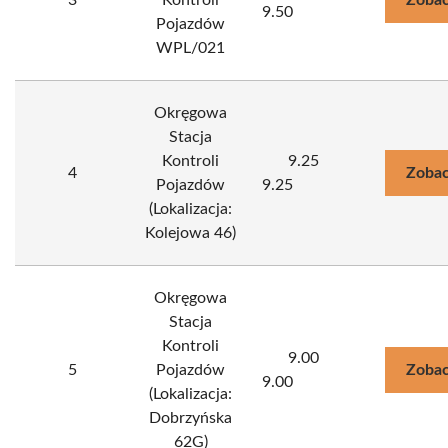
3
Kontroli
Zobac
9.50
Pojazdów
WPL/021
Okręgowa
Stacja
Kontroli
9.25
4
Zobac
Pojazdów
9.25
(Lokalizacja:
Kolejowa 46)
Okręgowa
Stacja
Kontroli
9.00
5
Pojazdów
Zobac
9.00
(Lokalizacja:
Dobrzyńska
62G)