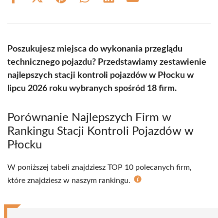
Share
Share
Share
Share
Share
Share
on
on
on
on
on
on
Facebook
X
Pinterest
WhatsApp
LinkedIn
Email
(Twitter)
Poszukujesz miejsca do wykonania przeglądu
technicznego pojazdu? Przedstawiamy zestawienie
najlepszych stacji kontroli pojazdów w Płocku w
lipcu 2026 roku wybranych spośród 18 firm.
Porównanie Najlepszych Firm w
Rankingu Stacji Kontroli Pojazdów w
Płocku
W poniższej tabeli znajdziesz TOP 10 polecanych firm,
które znajdziesz w naszym rankingu.