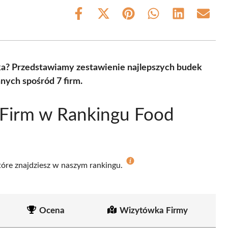
Share
Share
Share
Share
Share
Share
on
on
on
on
on
on
Facebook
X
Pinterest
WhatsApp
LinkedIn
Email
(Twitter)
ka? Przedstawiamy zestawienie najlepszych budek
nych spośród 7 firm.
 Firm w Rankingu Food
które znajdziesz w naszym rankingu.
Ocena
Wizytówka Firmy