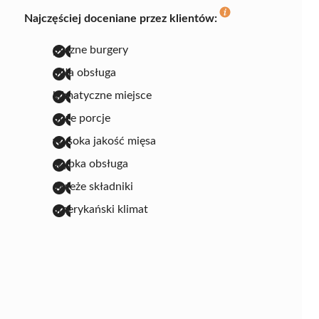
Najczęściej doceniane przez klientów:
pyszne burgery
miła obsługa
klimatyczne miejsce
duże porcje
wysoka jakość mięsa
szybka obsługa
świeże składniki
amerykański klimat