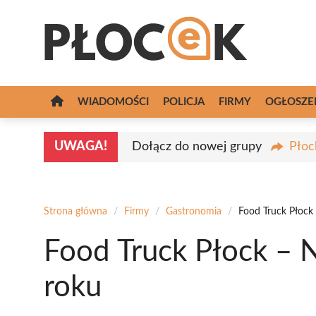
Przejdź
do
treści
WIADOMOŚCI
POLICJA
FIRMY
OGŁOSZE
UWAGA!
Dołącz do nowej grupy
Płoc
Strona główna
/
Firmy
/
Gastronomia
/
Food Truck Płock
Food Truck Płock – 
roku