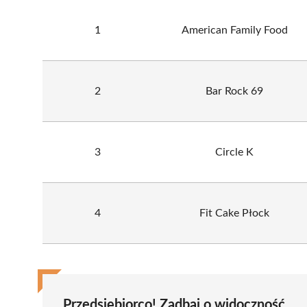
1
American Family Food
2
Bar Rock 69
3
Circle K
4
Fit Cake Płock
Przedsiębiorco! Zadbaj o widoczność