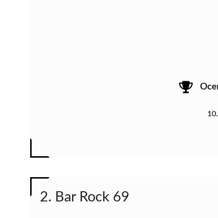
Oce
10
2. Bar Rock 69