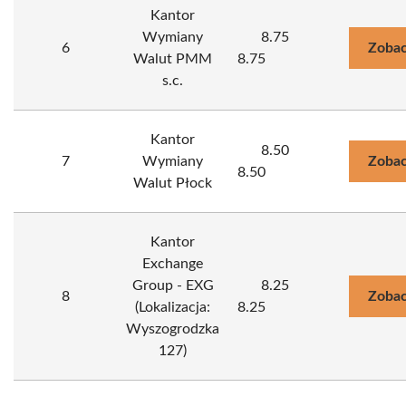
Kantor
Wymiany
8.75
6
Zobac
Walut PMM
8.75
s.c.
Kantor
8.50
7
Wymiany
Zobac
8.50
Walut Płock
Kantor
Exchange
Group - EXG
8.25
8
Zobac
(Lokalizacja:
8.25
Wyszogrodzka
127)