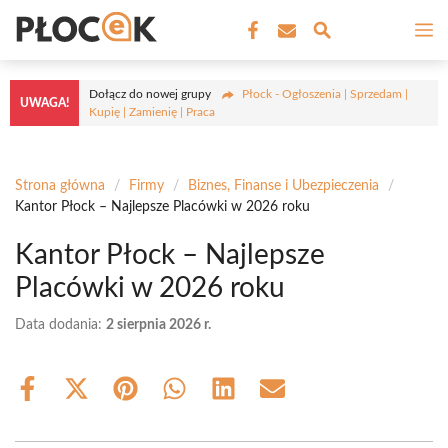
Przejdź
M
do
treści
Dołącz do nowej grupy
Płock - Ogłoszenia | Sprzedam |
UWAGA!
Kupię | Zamienię | Praca
Strona główna
/
Firmy
/
Biznes, Finanse i Ubezpieczenia
/
Kantor Płock – Najlepsze Placówki w 2026 roku
Kantor Płock – Najlepsze
Placówki w 2026 roku
Data dodania:
2 sierpnia 2026 r.
Share
Share
Share
Share
Share
Share
on
on
on
on
on
on
Facebook
X
Pinterest
WhatsApp
LinkedIn
Email
(Twitter)