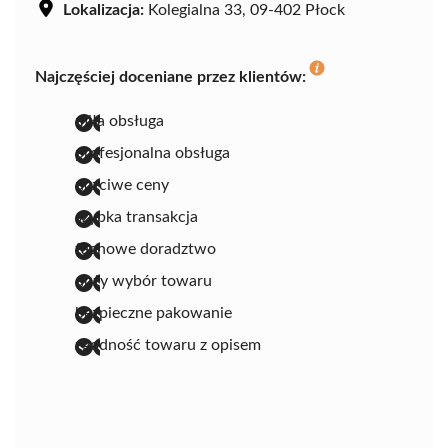
Lokalizacja:
Kolegialna 33, 09-402 Płock
Najczęściej doceniane przez klientów:
miła obsługa
profesjonalna obsługa
uczciwe ceny
szybka transakcja
fachowe doradztwo
duży wybór towaru
bezpieczne pakowanie
zgodność towaru z opisem