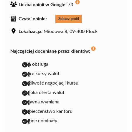
Liczba opinii w Google:
73
Czytaj opinie:
Zobacz profil
Lokalizacja:
Miodowa 8, 09-400 Płock
Najczęściej doceniane przez klientów:
miła obsługa
dobre kursy walut
możliwość negocjacji kursu
szeroka oferta walut
sprawna wymiana
bezpieczeństwo kantoru
drobne nominały