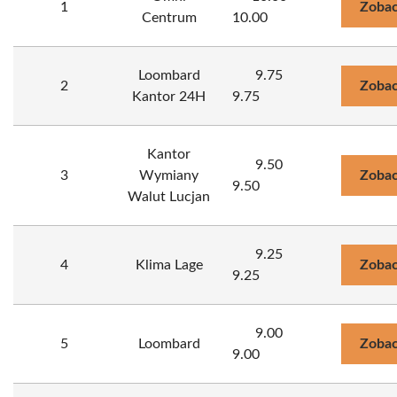
1
Zobac
Centrum
10.00
Loombard
9.75
2
Zobac
Kantor 24H
9.75
Kantor
9.50
3
Wymiany
Zobac
9.50
Walut Lucjan
9.25
4
Klima Lage
Zobac
9.25
9.00
5
Loombard
Zobac
9.00