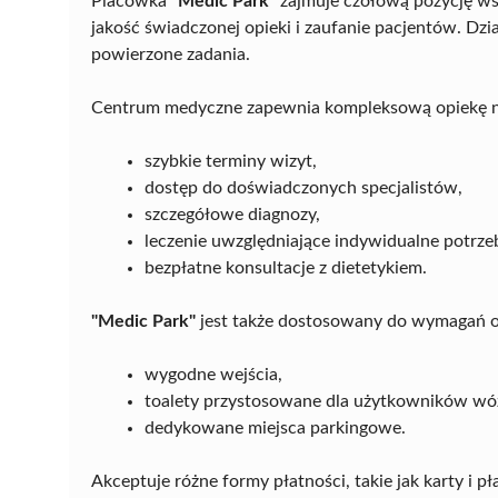
Placówka
"Medic Park"
zajmuje czołową pozycję w
jakość świadczonej opieki i zaufanie pacjentów. Dzia
powierzone zadania.
Centrum medyczne zapewnia kompleksową opiekę ne
szybkie terminy wizyt,
dostęp do doświadczonych specjalistów,
szczegółowe diagnozy,
leczenie uwzględniające indywidualne potrze
bezpłatne konsultacje z dietetykiem.
"Medic Park"
jest także dostosowany do wymagań os
wygodne wejścia,
toalety przystosowane dla użytkowników w
dedykowane miejsca parkingowe.
Akceptuje różne formy płatności, takie jak karty i 