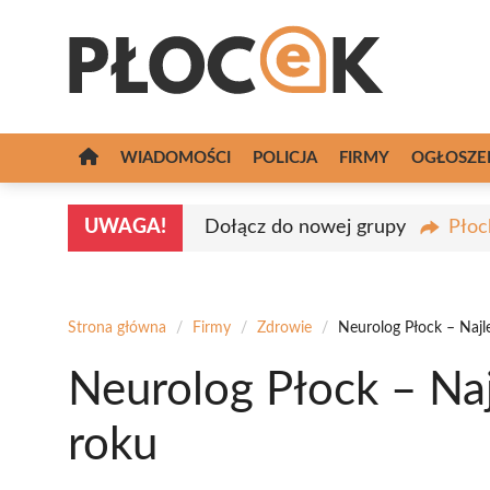
Przejdź
do
treści
WIADOMOŚCI
POLICJA
FIRMY
OGŁOSZE
UWAGA!
Dołącz do nowej grupy
Płoc
Strona główna
/
Firmy
/
Zdrowie
/
Neurolog Płock – Najl
Neurolog Płock – Na
roku