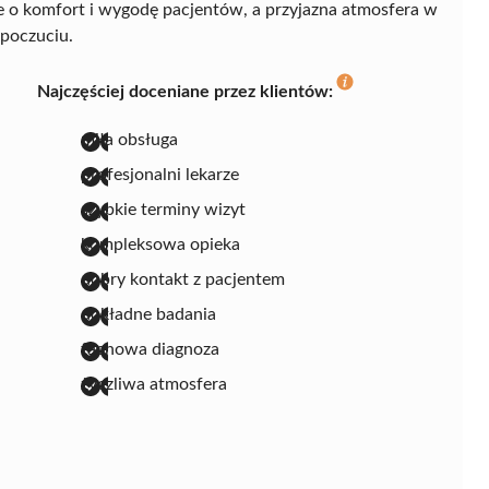
e o komfort i wygodę pacjentów, a przyjazna atmosfera w
poczuciu.
Najczęściej doceniane przez klientów:
miła obsługa
profesjonalni lekarze
szybkie terminy wizyt
kompleksowa opieka
dobry kontakt z pacjentem
dokładne badania
fachowa diagnoza
życzliwa atmosfera