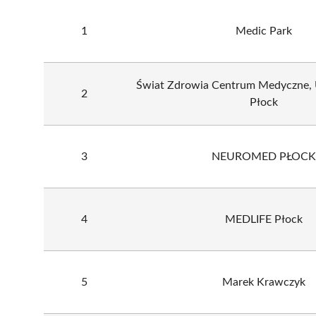
1
Medic Park
Świat Zdrowia Centrum Medyczne, U
2
Płock
3
NEUROMED PŁOCK
4
MEDLIFE Płock
5
Marek Krawczyk