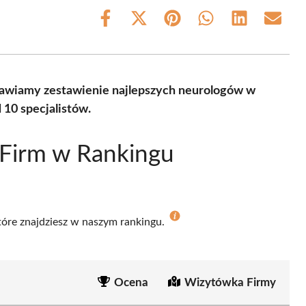
Share
Share
Share
Share
Share
Share
on
on
on
on
on
on
Facebook
X
Pinterest
WhatsApp
LinkedIn
Email
(Twitter)
stawiamy zestawienie najlepszych neurologów w
10 specjalistów.
 Firm w Rankingu
które znajdziesz w naszym rankingu.
Ocena
Wizytówka Firmy