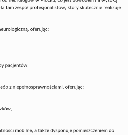
śród neurologów w Płocku, co jest dowodem na wysoką
ła tam zespół profesjonalistów, który skutecznie realizuje
urologiczną, oferując:
by pacjentów,
ób z niepełnosprawnościami, oferując:
ózków,
płatności mobilne, a także dysponuje pomieszczeniem do