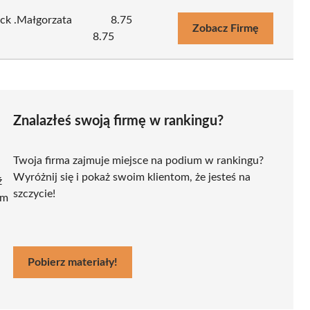
ck .Małgorzata
8.75
Zobacz Firmę
8.75
Znalazłeś swoją firmę w rankingu?
Twoja firma zajmuje miejsce na podium w rankingu?
Wyróżnij się i pokaż swoim klientom, że jesteś na
ź
szczycie!
ym
Pobierz materiały!