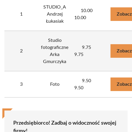
STUDIO_A
10.00
1
Andrzej
Zobacz
10.00
Łukasiak
Studio
fotograficzne
9.75
2
Zobacz
Arka
9.75
Gmurczyka
9.50
3
Foto
Zobacz
9.50
Przedsiębiorco! Zadbaj o widoczność swojej
firmy!