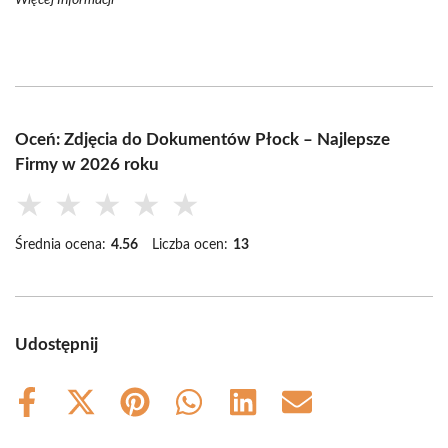
Więcej Informacji
Oceń: Zdjęcia do Dokumentów Płock – Najlepsze
Firmy w 2026 roku
★
★
★
★
★
Średnia ocena:
4.56
Liczba ocen:
13
Udostępnij
Share
Share
Share
Share
Share
Share
on
on
on
on
on
on
Facebook
X
Pinterest
WhatsApp
LinkedIn
Email