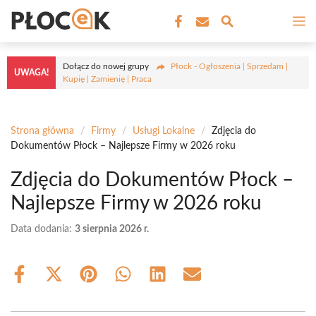
Przejdź
M
do
treści
Dołącz do nowej grupy
Płock - Ogłoszenia | Sprzedam |
UWAGA!
Kupię | Zamienię | Praca
Strona główna
/
Firmy
/
Usługi Lokalne
/
Zdjęcia do
Dokumentów Płock – Najlepsze Firmy w 2026 roku
Zdjęcia do Dokumentów Płock –
Najlepsze Firmy w 2026 roku
Data dodania:
3 sierpnia 2026 r.
Share
Share
Share
Share
Share
Share
on
on
on
on
on
on
Facebook
X
Pinterest
WhatsApp
LinkedIn
Email
(Twitter)