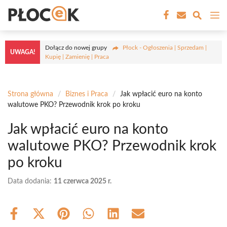
Przejdź
M
do
treści
Dołącz do nowej grupy
Płock - Ogłoszenia | Sprzedam |
UWAGA!
Kupię | Zamienię | Praca
Strona główna
/
Biznes i Praca
/
Jak wpłacić euro na konto
walutowe PKO? Przewodnik krok po kroku
Jak wpłacić euro na konto
walutowe PKO? Przewodnik krok
po kroku
Data dodania:
11 czerwca 2025 r.
Share
Share
Share
Share
Share
Share
on
on
on
on
on
on