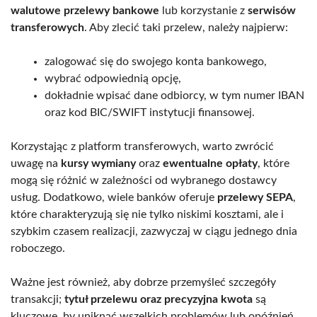
walutowe przelewy bankowe
lub korzystanie z
serwisów
transferowych
. Aby zlecić taki przelew, należy najpierw:
zalogować się do swojego konta bankowego,
wybrać odpowiednią opcję,
dokładnie wpisać dane odbiorcy, w tym numer IBAN
oraz kod BIC/SWIFT instytucji finansowej.
Korzystając z platform transferowych, warto zwrócić
uwagę na
kursy wymiany
oraz
ewentualne opłaty
, które
mogą się różnić w zależności od wybranego dostawcy
usług. Dodatkowo, wiele banków oferuje
przelewy SEPA
,
które charakteryzują się nie tylko niskimi kosztami, ale i
szybkim czasem realizacji, zazwyczaj w ciągu jednego dnia
roboczego.
Ważne jest również, aby dobrze przemyśleć szczegóły
transakcji;
tytuł przelewu oraz precyzyjna kwota
są
kluczowe, by uniknąć wszelkich problemów lub opóźnień.