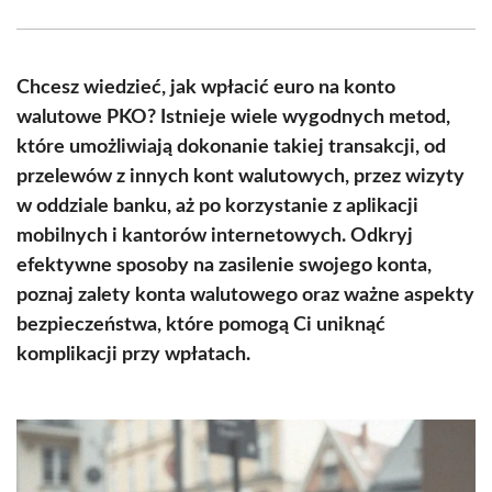
Facebook
X
Pinterest
WhatsApp
LinkedIn
Email
(Twitter)
Chcesz wiedzieć, jak wpłacić euro na konto
walutowe PKO? Istnieje wiele wygodnych metod,
które umożliwiają dokonanie takiej transakcji, od
przelewów z innych kont walutowych, przez wizyty
w oddziale banku, aż po korzystanie z aplikacji
mobilnych i kantorów internetowych. Odkryj
efektywne sposoby na zasilenie swojego konta,
poznaj zalety konta walutowego oraz ważne aspekty
bezpieczeństwa, które pomogą Ci uniknąć
komplikacji przy wpłatach.