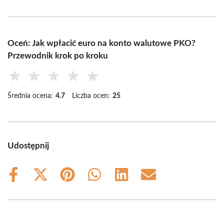
Oceń: Jak wpłacić euro na konto walutowe PKO?
Przewodnik krok po kroku
★
★
★
★
★
Średnia ocena:
4.7
Liczba ocen:
25
Udostępnij
Share
Share
Share
Share
Share
Share
on
on
on
on
on
on
Facebook
X
Pinterest
WhatsApp
LinkedIn
Email
(Twitter)