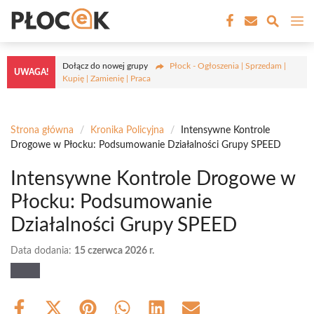
Przejdź
M
do
treści
Dołącz do nowej grupy
Płock - Ogłoszenia | Sprzedam |
UWAGA!
Kupię | Zamienię | Praca
Strona główna
/
Kronika Policyjna
/
Intensywne Kontrole
Drogowe w Płocku: Podsumowanie Działalności Grupy SPEED
Intensywne Kontrole Drogowe w
Płocku: Podsumowanie
Działalności Grupy SPEED
Data dodania:
15 czerwca 2026 r.
Share
Share
Share
Share
Share
Share