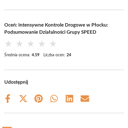
Oceń: Intensywne Kontrole Drogowe w Płocku:
Podsumowanie Działalności Grupy SPEED
★
★
★
★
★
Średnia ocena:
4.59
Liczba ocen:
24
Udostępnij
Share
Share
Share
Share
Share
Share
on
on
on
on
on
on
Facebook
X
Pinterest
WhatsApp
LinkedIn
Email
(Twitter)