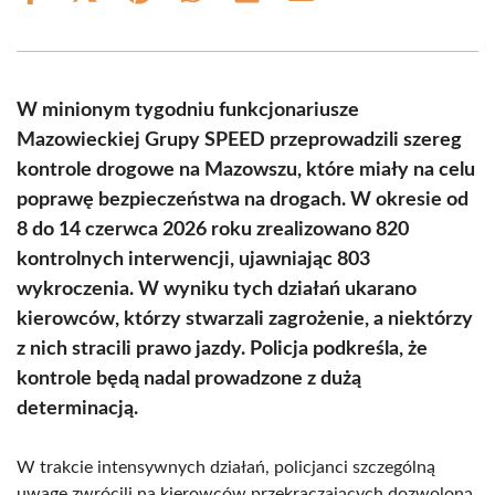
on
on
on
on
on
on
Facebook
X
Pinterest
WhatsApp
LinkedIn
Email
(Twitter)
W minionym tygodniu funkcjonariusze
Mazowieckiej Grupy SPEED przeprowadzili szereg
kontrole drogowe na Mazowszu, które miały na celu
poprawę bezpieczeństwa na drogach. W okresie od
8 do 14 czerwca 2026 roku zrealizowano 820
kontrolnych interwencji, ujawniając 803
wykroczenia. W wyniku tych działań ukarano
kierowców, którzy stwarzali zagrożenie, a niektórzy
z nich stracili prawo jazdy. Policja podkreśla, że
kontrole będą nadal prowadzone z dużą
determinacją.
W trakcie intensywnych działań, policjanci szczególną
uwagę zwrócili na kierowców przekraczających dozwoloną