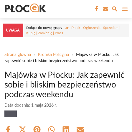
Przejdź
M
do
treści
Dołącz do nowej grupy
Płock - Ogłoszenia | Sprzedam |
UWAGA!
Kupię | Zamienię | Praca
Strona główna
/
Kronika Policyjna
/
Majówka w Płocku: Jak
zapewnić sobie i bliskim bezpieczeństwo podczas weekendu
Majówka w Płocku: Jak zapewnić
sobie i bliskim bezpieczeństwo
podczas weekendu
Data dodania:
1 maja 2026 r.
Share
Share
Share
Share
Share
Share