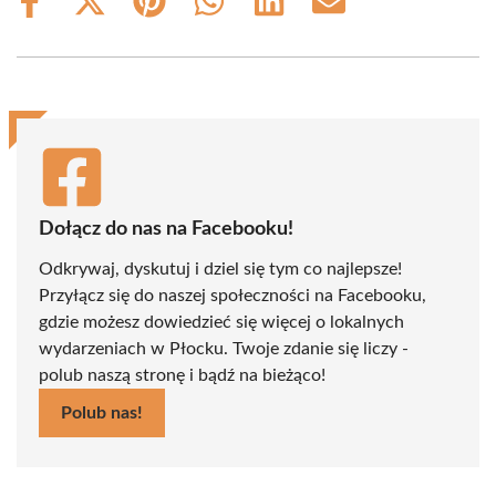
Share
Share
Share
Share
Share
Share
on
on
on
on
on
on
Facebook
X
Pinterest
WhatsApp
LinkedIn
Email
(Twitter)
Dołącz do nas na Facebooku!
Odkrywaj, dyskutuj i dziel się tym co najlepsze!
Przyłącz się do naszej społeczności na Facebooku,
gdzie możesz dowiedzieć się więcej o lokalnych
wydarzeniach w Płocku. Twoje zdanie się liczy -
polub naszą stronę i bądź na bieżąco!
Polub nas!