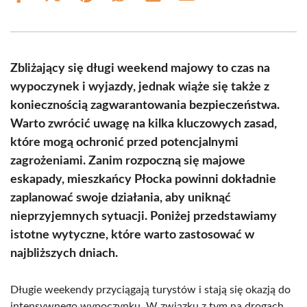
on
on
on
on
on
on
Facebook
X
Pinterest
WhatsApp
LinkedIn
Email
(Twitter)
Zbliżający się długi weekend majowy to czas na
wypoczynek i wyjazdy, jednak wiąże się także z
koniecznością zagwarantowania bezpieczeństwa.
Warto zwrócić uwagę na kilka kluczowych zasad,
które mogą ochronić przed potencjalnymi
zagrożeniami. Zanim rozpoczną się majowe
eskapady, mieszkańcy Płocka powinni dokładnie
zaplanować swoje działania, aby uniknąć
nieprzyjemnych sytuacji. Poniżej przedstawiamy
istotne wytyczne, które warto zastosować w
najbliższych dniach.
Długie weekendy przyciągają turystów i stają się okazją do
intensywnego wypoczynku. W związku z tym na drogach