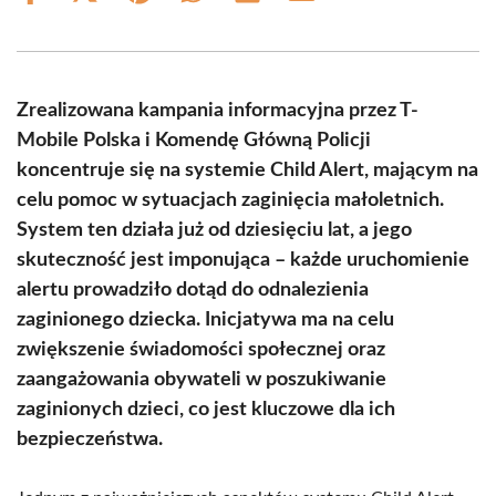
on
on
on
on
on
on
Facebook
X
Pinterest
WhatsApp
LinkedIn
Email
(Twitter)
Zrealizowana kampania informacyjna przez T-
Mobile Polska i Komendę Główną Policji
koncentruje się na systemie Child Alert, mającym na
celu pomoc w sytuacjach zaginięcia małoletnich.
System ten działa już od dziesięciu lat, a jego
skuteczność jest imponująca – każde uruchomienie
alertu prowadziło dotąd do odnalezienia
zaginionego dziecka. Inicjatywa ma na celu
zwiększenie świadomości społecznej oraz
zaangażowania obywateli w poszukiwanie
zaginionych dzieci, co jest kluczowe dla ich
bezpieczeństwa.