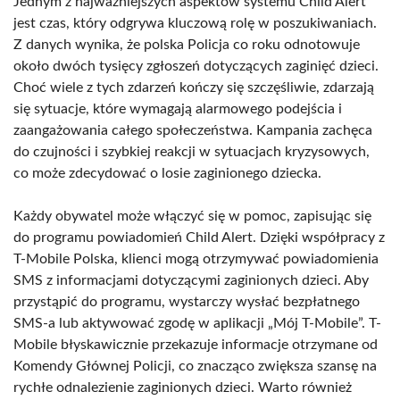
Jednym z najważniejszych aspektów systemu Child Alert
jest czas, który odgrywa kluczową rolę w poszukiwaniach.
Z danych wynika, że polska Policja co roku odnotowuje
około dwóch tysięcy zgłoszeń dotyczących zaginięć dzieci.
Choć wiele z tych zdarzeń kończy się szczęśliwie, zdarzają
się sytuacje, które wymagają alarmowego podejścia i
zaangażowania całego społeczeństwa. Kampania zachęca
do czujności i szybkiej reakcji w sytuacjach kryzysowych,
co może zdecydować o losie zaginionego dziecka.
Każdy obywatel może włączyć się w pomoc, zapisując się
do programu powiadomień Child Alert. Dzięki współpracy z
T-Mobile Polska, klienci mogą otrzymywać powiadomienia
SMS z informacjami dotyczącymi zaginionych dzieci. Aby
przystąpić do programu, wystarczy wysłać bezpłatnego
SMS-a lub aktywować zgodę w aplikacji „Mój T-Mobile”. T-
Mobile błyskawicznie przekazuje informacje otrzymane od
Komendy Głównej Policji, co znacząco zwiększa szansę na
rychłe odnalezienie zaginionych dzieci. Warto również