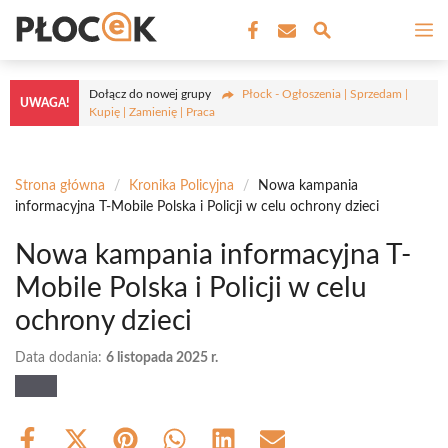
Przejdź
M
do
treści
Dołącz do nowej grupy
Płock - Ogłoszenia | Sprzedam |
UWAGA!
Kupię | Zamienię | Praca
Strona główna
/
Kronika Policyjna
/
Nowa kampania
informacyjna T-Mobile Polska i Policji w celu ochrony dzieci
Nowa kampania informacyjna T-
Mobile Polska i Policji w celu
ochrony dzieci
Data dodania:
6 listopada 2025 r.
Share
Share
Share
Share
Share
Share