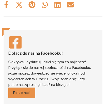
Share
Share
Share
Share
Share
Share
on
on
on
on
on
on
Facebook
X
Pinterest
WhatsApp
LinkedIn
Email
(Twitter)
Dołącz do nas na Facebooku!
Odkrywaj, dyskutuj i dziel się tym co najlepsze!
Przyłącz się do naszej społeczności na Facebooku,
gdzie możesz dowiedzieć się więcej o lokalnych
wydarzeniach w Płocku. Twoje zdanie się liczy -
polub naszą stronę i bądź na bieżąco!
Polub nas!