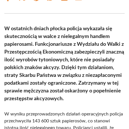
on
on
on
on
on
on
Facebook
X
Pinterest
WhatsApp
LinkedIn
Email
(Twitter)
W ostatnich dniach płocka policja wykazała się
skutecznością w walce z nielegalnym handlem
papierosami. Funkcjonariusze z Wydziału do Walki z
Przestępczością Ekonomiczną zabezpieczyli znaczną
ilość wyrobów tytoniowych, które nie posiadały
polskich znaków akcyzy. Dzięki tym działaniom,
straty Skarbu Państwa w związku z niezapłaconymi
podatkami zostały ograniczone. Zatrzymany w tej
sprawie mężczyzna został oskarżony o popełnienie
przestępstw akcyzowych.
W wyniku przeprowadzonych działań operacyjnych policja
przechwyciła 143 600 sztuk papierosów, co stanowi
istotną ilość nielegalnego towaru. Policjanci ustalili, że