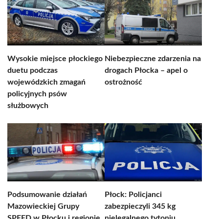
Wysokie miejsce płockiego
Niebezpieczne zdarzenia na
duetu podczas
drogach Płocka – apel o
wojewódzkich zmagań
ostrożność
policyjnych psów
służbowych
Podsumowanie działań
Płock: Policjanci
Mazowieckiej Grupy
zabezpieczyli 345 kg
SPEED w Płocku i regionie
nielegalnego tytoniu