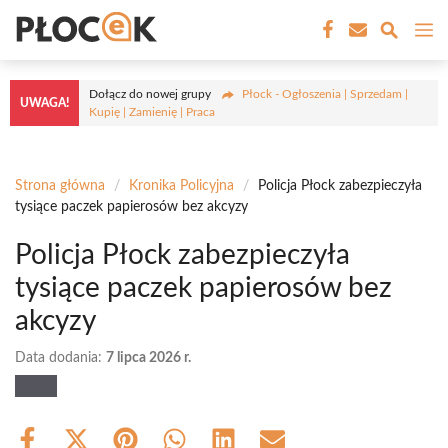
Przejdź
M
do
treści
Dołącz do nowej grupy
Płock - Ogłoszenia | Sprzedam |
UWAGA!
Kupię | Zamienię | Praca
Strona główna
/
Kronika Policyjna
/
Policja Płock zabezpieczyła
tysiące paczek papierosów bez akcyzy
Policja Płock zabezpieczyła
tysiące paczek papierosów bez
akcyzy
Data dodania:
7 lipca 2026 r.
Share
Share
Share
Share
Share
Share