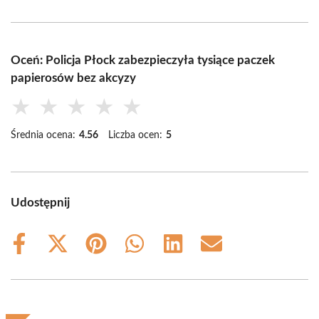
Oceń: Policja Płock zabezpieczyła tysiące paczek
papierosów bez akcyzy
★
★
★
★
★
Średnia ocena:
4.56
Liczba ocen:
5
Udostępnij
Share
Share
Share
Share
Share
Share
on
on
on
on
on
on
Facebook
X
Pinterest
WhatsApp
LinkedIn
Email
(Twitter)