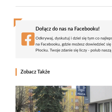
Facebook
X
Pinterest
WhatsApp
LinkedIn
(Twitter)
Dołącz do nas na Facebooku!
Odkrywaj, dyskutuj i dziel się tym co najlep
na Facebooku, gdzie możesz dowiedzieć się
Płocku. Twoje zdanie się liczy - polub naszą
Zobacz Także