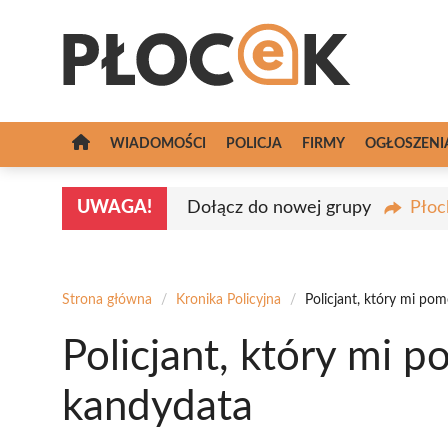
Przejdź
do
treści
WIADOMOŚCI
POLICJA
FIRMY
OGŁOSZENI
UWAGA!
Dołącz do nowej grupy
Płoc
Strona główna
/
Kronika Policyjna
/
Policjant, który mi po
Policjant, który mi 
kandydata