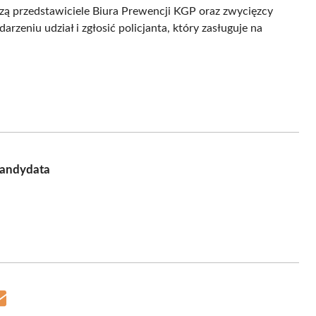
dzą przedstawiciele Biura Prewencji KGP oraz zwycięzcy
rzeniu udział i zgłosić policjanta, który zasługuje na
 kandydata
Share
on