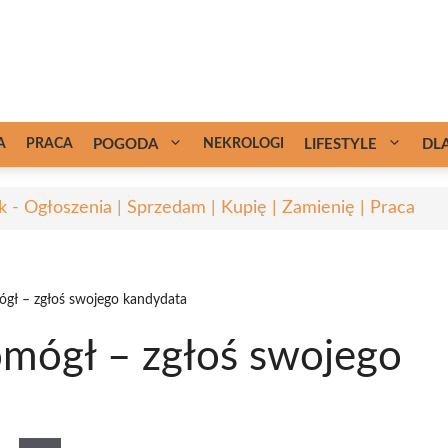
A
PRACA
POGODA
NEKROLOGI
LIFESTYLE
DL
k - Ogłoszenia | Sprzedam | Kupię | Zamienię | Praca
mógł – zgłoś swojego kandydata
pomógł – zgłoś swojego