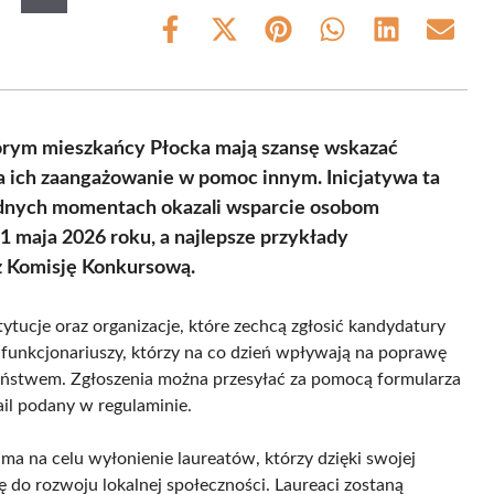
Share
Share
Share
Share
Share
Share
on
on
on
on
on
on
Facebook
X
Pinterest
WhatsApp
LinkedIn
Email
(Twitter)
którym mieszkańcy Płocka mają szansę wskazać
a ich zaangażowanie w pomoc innym. Inicjatywa ta
rudnych momentach okazali wsparcie osobom
 maja 2026 roku, a najlepsze przykłady
z Komisję Konkursową.
ytucje oraz organizacje, które zechcą zgłosić kandydatury
a funkcjonariuszy, którzy na co dzień wpływają na poprawę
zeństwem. Zgłoszenia można przesyłać za pomocą formularza
il podany w regulaminie.
 ma na celu wyłonienie laureatów, którzy dzięki swojej
ię do rozwoju lokalnej społeczności. Laureaci zostaną