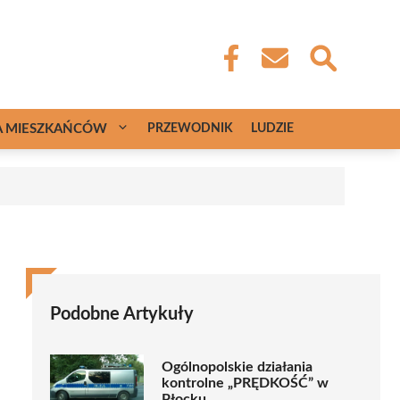
A MIESZKAŃCÓW
PRZEWODNIK
LUDZIE
Podobne Artykuły
Ogólnopolskie działania
kontrolne „PRĘDKOŚĆ” w
Płocku