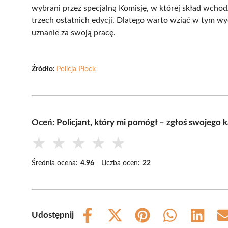
wybrani przez specjalną Komisję, w której skład wcho
trzech ostatnich edycji. Dlatego warto wziąć w tym wyda
uznanie za swoją pracę.
Źródło:
Policja Płock
Oceń: Policjant, który mi pomógł – zgłoś swojego
★
★
★
★
★
Średnia ocena:
4.96
Liczba ocen:
22
Udostępnij
Share
Share
Share
Share
Share
on
on
on
on
on