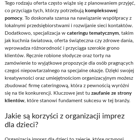
Tego rodzaju oferta często wiąże się z planowaniem przyjęć,
co przyciąga tych, którzy potrzebują
kompleksowej
pomocy
. To doskonała szansa na nawiązanie współpracy z
lokalnymi przedsiębiorstwami i rozwijanie sieci kontaktów.
Dodatkowo, specjalizacja w
cateringu tematycznym
, takim
jak kuchnia światowa, oferta świąteczna czy zdrowe dania,
wprowadza różnorodność i przyciąga szerokie grono
klientów. Ręcznie robione słodycze oraz torty na
zamówienie to wyjątkowe propozycje dla osób pragnących
czegoś niepowtarzalnego na specjalne okazje. Dzięki swojej
kreatywności oraz umiejętnościom organizacyjnym możesz
zbudować firmę cateringową, która z pewnością wyróżni
się na tle konkurencji. Kluczowe jest tu
zaufanie ze strony
klientów
, które stanowi fundament sukcesu w tej branży.
Jakie są korzyści z organizacji imprez
dla dzieci?
Organizacja imprez dla dzieci to zajęcie, które przynosi