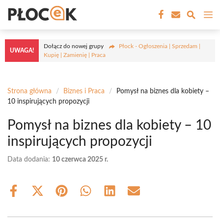
Przejdź
M
do
treści
Dołącz do nowej grupy
Płock - Ogłoszenia | Sprzedam |
UWAGA!
Kupię | Zamienię | Praca
Strona główna
/
Biznes i Praca
/
Pomysł na biznes dla kobiety –
10 inspirujących propozycji
Pomysł na biznes dla kobiety – 10
inspirujących propozycji
Data dodania:
10 czerwca 2025 r.
Share
Share
Share
Share
Share
Share
on
on
on
on
on
on
Facebook
X
Pinterest
WhatsApp
LinkedIn
Email
(Twitter)