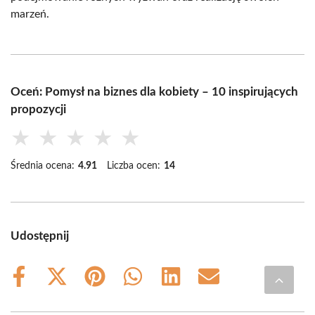
marzeń.
Oceń: Pomysł na biznes dla kobiety – 10 inspirujących
propozycji
★
★
★
★
★
Średnia ocena:
4.91
Liczba ocen:
14
Udostępnij
Share
Share
Share
Share
Share
Share
on
on
on
on
on
on
Facebook
X
Pinterest
WhatsApp
LinkedIn
Email
(Twitter)