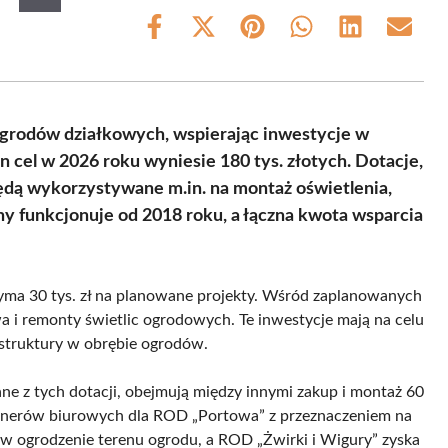
Share
Share
Share
Share
Share
Share
on
on
on
on
on
on
Facebook
X
Pinterest
WhatsApp
LinkedIn
Email
(Twitter)
ogrodów działkowych, wspierając inwestycje w
n cel w 2026 roku wyniesie 180 tys. złotych. Dotacje,
ędą wykorzystywane m.in. na montaż oświetlenia,
y funkcjonuje od 2018 roku, a łączna kwota wsparcia
yma 30 tys. zł na planowane projekty. Wśród zaplanowanych
a i remonty świetlic ogrodowych. Te inwestycje mają na celu
astruktury w obrębie ogrodów.
ane z tych dotacji, obejmują między innymi zakup i montaż 60
tenerów biurowych dla ROD „Portowa” z przeznaczeniem na
 w ogrodzenie terenu ogrodu, a ROD „Żwirki i Wigury” zyska