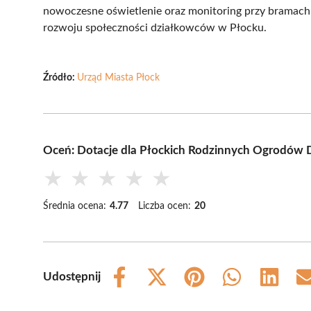
nowoczesne oświetlenie oraz monitoring przy bramach. T
rozwoju społeczności działkowców w Płocku.
Źródło:
Urząd Miasta Płock
Oceń: Dotacje dla Płockich Rodzinnych Ogrodów
★
★
★
★
★
Średnia ocena:
4.77
Liczba ocen:
20
Udostępnij
Share
Share
Share
Share
Share
on
on
on
on
on
Facebook
X
Pinterest
WhatsApp
LinkedIn