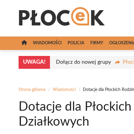
Przejdź
do
treści
WIADOMOŚCI
POLICJA
FIRMY
OGŁOSZENI
UWAGA!
Dołącz do nowej grupy
Płoc
Strona główna
/
Wiadomości
/
Dotacje dla Płockich Rodz
Dotacje dla Płockic
Działkowych