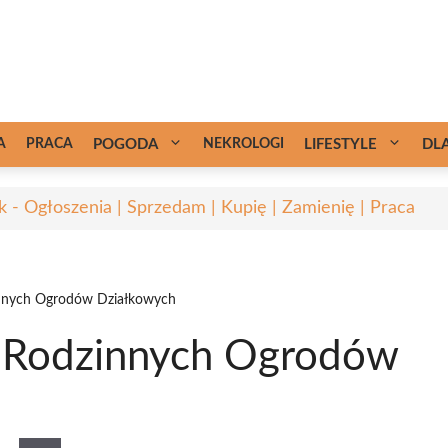
A
PRACA
POGODA
NEKROLOGI
LIFESTYLE
DL
k - Ogłoszenia | Sprzedam | Kupię | Zamienię | Praca
innych Ogrodów Działkowych
h Rodzinnych Ogrodów