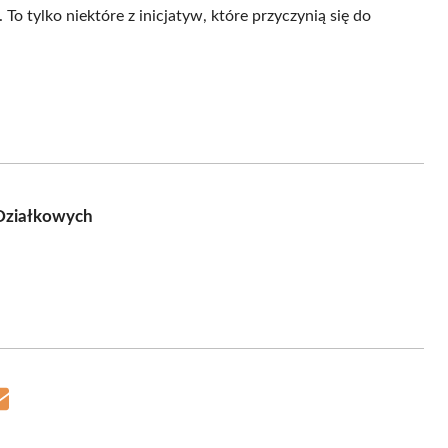
o tylko niektóre z inicjatyw, które przyczynią się do
 Działkowych
Share
on
Email