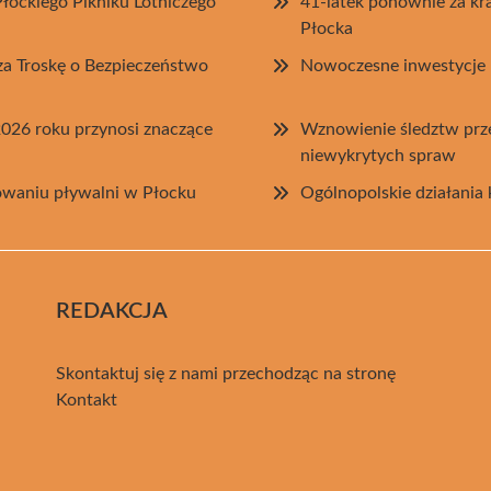
łockiego Pikniku Lotniczego
41-latek ponownie za kr
Płocka
za Troskę o Bezpieczeństwo
Nowoczesne inwestycje P
2026 roku przynosi znaczące
Wznowienie śledztw prze
niewykrytych spraw
owaniu pływalni w Płocku
Ogólnopolskie działani
REDAKCJA
Skontaktuj się z nami przechodząc na stronę
Kontakt