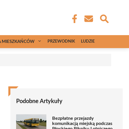
A MIESZKAŃCÓW
PRZEWODNIK
LUDZIE
Podobne Artykuły
Bezpłatne przejazdy
komunikacją miejską podczas
Płockiego Pikniku Lotniczego