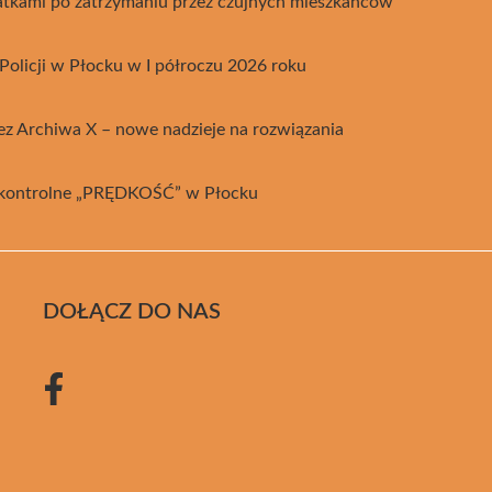
atkami po zatrzymaniu przez czujnych mieszkańców
olicji w Płocku w I półroczu 2026 roku
z Archiwa X – nowe nadzieje na rozwiązania
a kontrolne „PRĘDKOŚĆ” w Płocku
DOŁĄCZ DO NAS