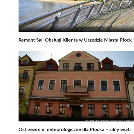
Remont Sali Obsługi Klienta w Urzędzie Miasta Płock
Ostrzeżenie meteorologiczne dla Płocka – silny wiatr