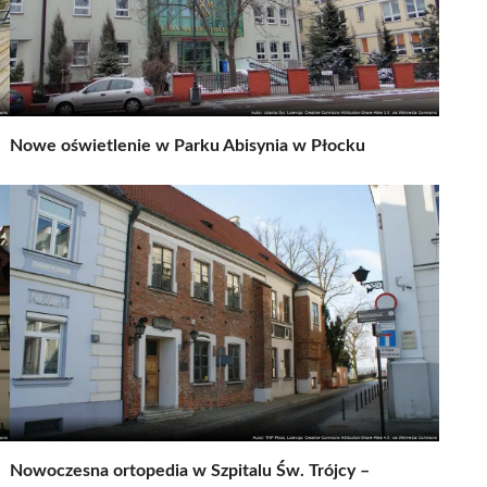
Nowe oświetlenie w Parku Abisynia w Płocku
Nowoczesna ortopedia w Szpitalu Św. Trójcy –