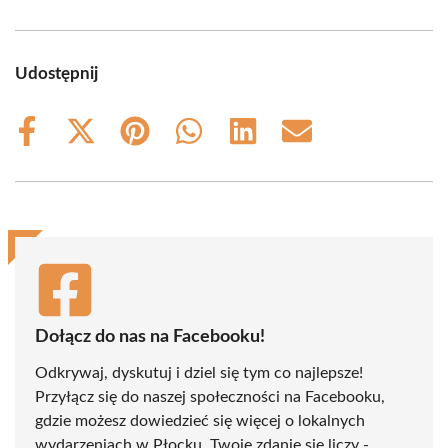
Udostępnij
Share
Share
Share
Share
Share
Share
on
on
on
on
on
on
Facebook
X
Pinterest
WhatsApp
LinkedIn
Email
(Twitter)
Dołącz do nas na Facebooku!
Odkrywaj, dyskutuj i dziel się tym co najlepsze!
Przyłącz się do naszej społeczności na Facebooku,
gdzie możesz dowiedzieć się więcej o lokalnych
wydarzeniach w Płocku. Twoje zdanie się liczy -