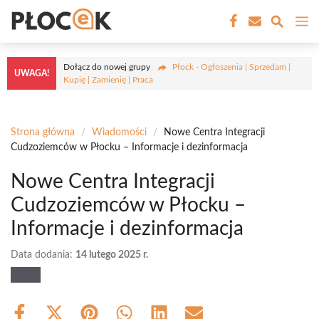
Przejdź
M
do
treści
Dołącz do nowej grupy
Płock - Ogłoszenia | Sprzedam |
UWAGA!
Kupię | Zamienię | Praca
Strona główna
/
Wiadomości
/
Nowe Centra Integracji
Cudzoziemców w Płocku – Informacje i dezinformacja
Nowe Centra Integracji
Cudzoziemców w Płocku –
Informacje i dezinformacja
Data dodania:
14 lutego 2025 r.
Share
Share
Share
Share
Share
Share