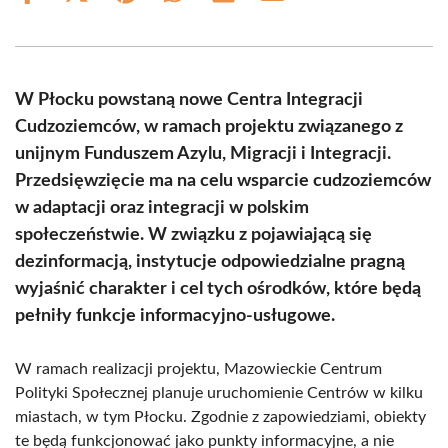
on
on
on
on
on
on
Facebook
X
Pinterest
WhatsApp
LinkedIn
Email
(Twitter)
W Płocku powstaną nowe Centra Integracji
Cudzoziemców, w ramach projektu związanego z
unijnym Funduszem Azylu, Migracji i Integracji.
Przedsięwzięcie ma na celu wsparcie cudzoziemców
w adaptacji oraz integracji w polskim
społeczeństwie. W związku z pojawiającą się
dezinformacją, instytucje odpowiedzialne pragną
wyjaśnić charakter i cel tych ośrodków, które będą
pełniły funkcje informacyjno-usługowe.
W ramach realizacji projektu, Mazowieckie Centrum
Polityki Społecznej planuje uruchomienie Centrów w kilku
miastach, w tym Płocku. Zgodnie z zapowiedziami, obiekty
te będą funkcjonować jako punkty informacyjne, a nie