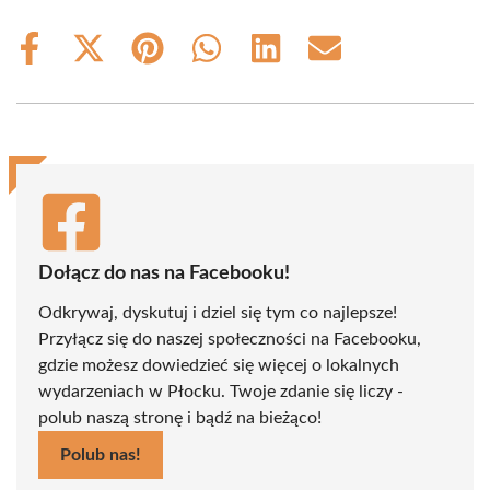
Share
Share
Share
Share
Share
Share
on
on
on
on
on
on
Facebook
X
Pinterest
WhatsApp
LinkedIn
Email
(Twitter)
Dołącz do nas na Facebooku!
Odkrywaj, dyskutuj i dziel się tym co najlepsze!
Przyłącz się do naszej społeczności na Facebooku,
gdzie możesz dowiedzieć się więcej o lokalnych
wydarzeniach w Płocku. Twoje zdanie się liczy -
polub naszą stronę i bądź na bieżąco!
Polub nas!