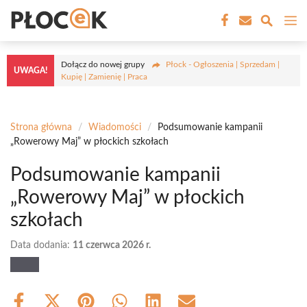
Przejdź
M
do
treści
Dołącz do nowej grupy
Płock - Ogłoszenia | Sprzedam |
UWAGA!
Kupię | Zamienię | Praca
Strona główna
/
Wiadomości
/
Podsumowanie kampanii
„Rowerowy Maj” w płockich szkołach
Podsumowanie kampanii
„Rowerowy Maj” w płockich
szkołach
Data dodania:
11 czerwca 2026 r.
Share
Share
Share
Share
Share
Share