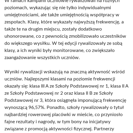
W ramach kampanii uczniowie rywalizowali na różnych
poziomach, wykazując się nie tylko indywidualnymi
umiejętnościami, ale także umiejętnością współpracy w
zespołach. Klasy, które wykazały najwyższą frekwencję, a
także te na drugim miejscu, zostały dodatkowo
uhonorowane, co z pewnością zmobilizowało uczestników
do większego wysiłku. W tej edycji rywalizowały ze sobą
klasy, a ich wyniki były monitorowane, co zwiększało
zaangażowanie wszystkich uczniów.
Wyniki rywalizacji wskazują na znaczną aktywność wśród
uczniów. Najlepszymi klasami na poziomie frekwencji
okazały się: klasa III A ze Szkoły Podstawowej nr 1, klasa II A
ze Szkoły Podstawowej nr 2 oraz klasa II B ze Szkoły
Podstawowej nr 3, która osiągnęła imponującą frekwencję
wynoszącą 96,57%. Ponadto, szkoły rywalizowały o tytuł
najbardziej rowerowej placówki w mieście, co przyniosło
fajne rezultaty i nagrody, w tym bony na inicjatywy
związane z promocją aktywności fizycznej. Partnerzy