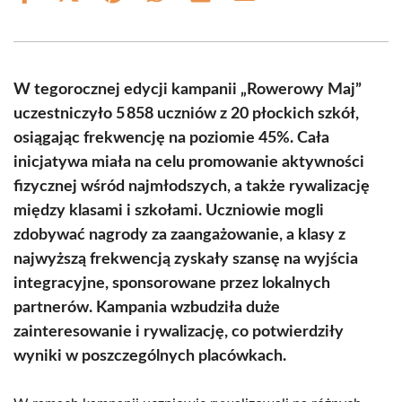
on
on
on
on
on
on
Facebook
X
Pinterest
WhatsApp
LinkedIn
Email
(Twitter)
W tegorocznej edycji kampanii „Rowerowy Maj”
uczestniczyło 5 858 uczniów z 20 płockich szkół,
osiągając frekwencję na poziomie 45%. Cała
inicjatywa miała na celu promowanie aktywności
fizycznej wśród najmłodszych, a także rywalizację
między klasami i szkołami. Uczniowie mogli
zdobywać nagrody za zaangażowanie, a klasy z
najwyższą frekwencją zyskały szansę na wyjścia
integracyjne, sponsorowane przez lokalnych
partnerów. Kampania wzbudziła duże
zainteresowanie i rywalizację, co potwierdziły
wyniki w poszczególnych placówkach.