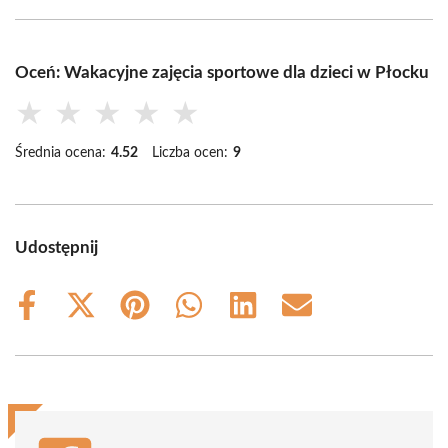
Oceń: Wakacyjne zajęcia sportowe dla dzieci w Płocku
★
★
★
★
★
Średnia ocena:
4.52
Liczba ocen:
9
Udostępnij
Share
Share
Share
Share
Share
Share
on
on
on
on
on
on
Facebook
X
Pinterest
WhatsApp
LinkedIn
Email
(Twitter)