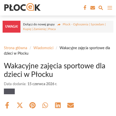
Przejdź
M
do
treści
Dołącz do nowej grupy
Płock - Ogłoszenia | Sprzedam |
UWAGA!
Kupię | Zamienię | Praca
Strona główna
/
Wiadomości
/
Wakacyjne zajęcia sportowe dla
dzieci w Płocku
Wakacyjne zajęcia sportowe dla
dzieci w Płocku
Data dodania:
15 czerwca 2026 r.
Share
Share
Share
Share
Share
Share
on
on
on
on
on
on
Facebook
X
Pinterest
WhatsApp
LinkedIn
Email