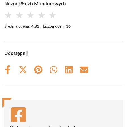
Nożnej Służb Mundurowych
★
★
★
★
★
Średnia ocena:
4.81
Liczba ocen:
16
Udostępnij
Share
Share
Share
Share
Share
Share
on
on
on
on
on
on
Facebook
X
Pinterest
WhatsApp
LinkedIn
Email
(Twitter)