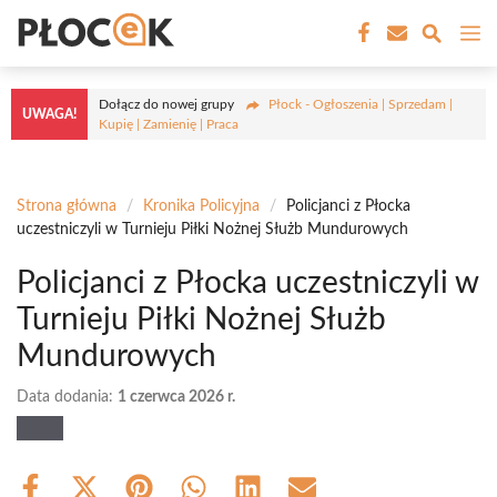
Przejdź
M
do
treści
Dołącz do nowej grupy
Płock - Ogłoszenia | Sprzedam |
UWAGA!
Kupię | Zamienię | Praca
Strona główna
/
Kronika Policyjna
/
Policjanci z Płocka
uczestniczyli w Turnieju Piłki Nożnej Służb Mundurowych
Policjanci z Płocka uczestniczyli w
Turnieju Piłki Nożnej Służb
Mundurowych
Data dodania:
1 czerwca 2026 r.
Share
Share
Share
Share
Share
Share