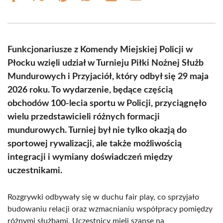
on
on
on
on
on
on
Facebook
X
Pinterest
WhatsApp
LinkedIn
Email
(Twitter)
Funkcjonariusze z Komendy Miejskiej Policji w
Płocku wzięli udział w Turnieju Piłki Nożnej Służb
Mundurowych i Przyjaciół, który odbył się 29 maja
2026 roku. To wydarzenie, będące częścią
obchodów 100-lecia sportu w Policji, przyciągnęło
wielu przedstawicieli różnych formacji
mundurowych. Turniej był nie tylko okazją do
sportowej rywalizacji, ale także możliwością
integracji i wymiany doświadczeń między
uczestnikami.
Rozgrywki odbywały się w duchu fair play, co sprzyjało
budowaniu relacji oraz wzmacnianiu współpracy pomiędzy
różnymi służbami. Uczestnicy mieli szansę na