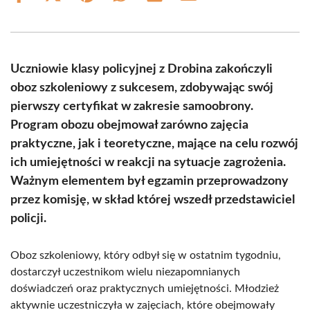
on
on
on
on
on
on
Facebook
X
Pinterest
WhatsApp
LinkedIn
Email
(Twitter)
Uczniowie klasy policyjnej z Drobina zakończyli
oboz szkoleniowy z sukcesem, zdobywając swój
pierwszy certyfikat w zakresie samoobrony.
Program obozu obejmował zarówno zajęcia
praktyczne, jak i teoretyczne, mające na celu rozwój
ich umiejętności w reakcji na sytuacje zagrożenia.
Ważnym elementem był egzamin przeprowadzony
przez komisję, w skład której wszedł przedstawiciel
policji.
Oboz szkoleniowy, który odbył się w ostatnim tygodniu,
dostarczył uczestnikom wielu niezapomnianych
doświadczeń oraz praktycznych umiejętności. Młodzież
aktywnie uczestniczyła w zajęciach, które obejmowały