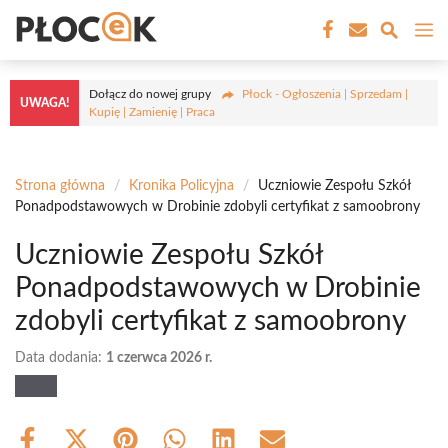
Przejdź
M
do
treści
Dołącz do nowej grupy
Płock - Ogłoszenia | Sprzedam |
UWAGA!
Kupię | Zamienię | Praca
Strona główna
/
Kronika Policyjna
/
Uczniowie Zespołu Szkół
Ponadpodstawowych w Drobinie zdobyli certyfikat z samoobrony
Uczniowie Zespołu Szkół
Ponadpodstawowych w Drobinie
zdobyli certyfikat z samoobrony
Data dodania:
1 czerwca 2026 r.
Share
Share
Share
Share
Share
Share