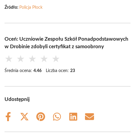
Źródło:
Policja Płock
Oceń: Uczniowie Zespołu Szkół Ponadpodstawowych
w Drobinie zdobyli certyfikat z samoobrony
★
★
★
★
★
Średnia ocena:
4.46
Liczba ocen:
23
Udostępnij
Share
Share
Share
Share
Share
Share
on
on
on
on
on
on
Facebook
X
Pinterest
WhatsApp
LinkedIn
Email
(Twitter)