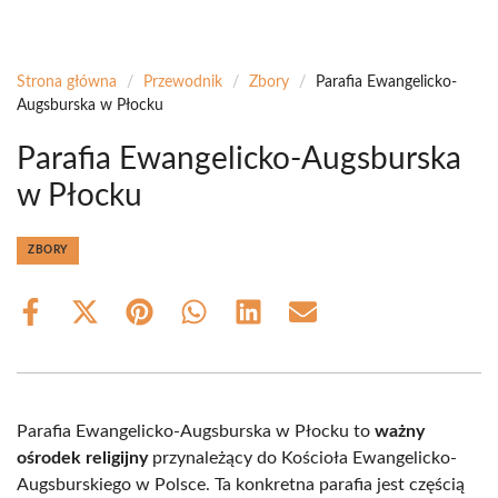
Strona główna
/
Przewodnik
/
Zbory
/
Parafia Ewangelicko-
Augsburska w Płocku
Parafia Ewangelicko-Augsburska
w Płocku
ZBORY
Share
Share
Share
Share
Share
Share
on
on
on
on
on
on
Facebook
X
Pinterest
WhatsApp
LinkedIn
Email
(Twitter)
Parafia Ewangelicko-Augsburska w Płocku to
ważny
ośrodek religijny
przynależący do Kościoła Ewangelicko-
Augsburskiego w Polsce. Ta konkretna parafia jest częścią