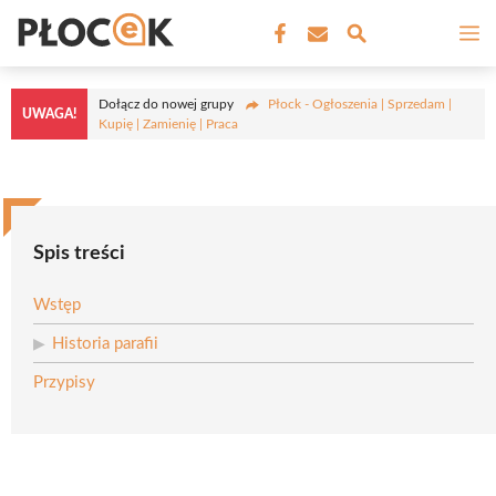
Przejdź
M
do
treści
Dołącz do nowej grupy
Płock - Ogłoszenia | Sprzedam |
UWAGA!
Kupię | Zamienię | Praca
Spis treści
Wstęp
Historia parafii
Przypisy