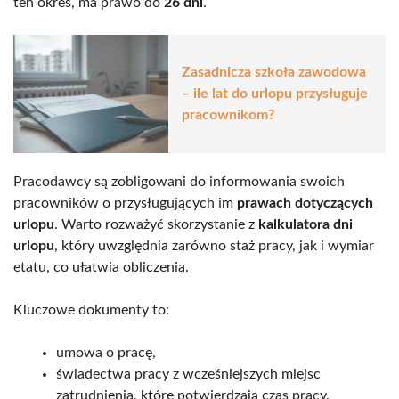
ten okres, ma prawo do
26 dni
.
Zasadnicza szkoła zawodowa
– ile lat do urlopu przysługuje
pracownikom?
Pracodawcy są zobligowani do informowania swoich
pracowników o przysługujących im
prawach dotyczących
urlopu
. Warto rozważyć skorzystanie z
kalkulatora dni
urlopu
, który uwzględnia zarówno staż pracy, jak i wymiar
etatu, co ułatwia obliczenia.
Kluczowe dokumenty to:
umowa o pracę,
świadectwa pracy z wcześniejszych miejsc
zatrudnienia, które potwierdzają czas pracy.