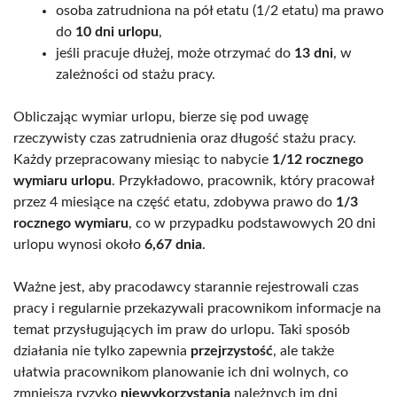
osoba zatrudniona na pół etatu (1/2 etatu) ma prawo
do
10 dni urlopu
,
jeśli pracuje dłużej, może otrzymać do
13 dni
, w
zależności od stażu pracy.
Obliczając wymiar urlopu, bierze się pod uwagę
rzeczywisty czas zatrudnienia oraz długość stażu pracy.
Każdy przepracowany miesiąc to nabycie
1/12 rocznego
wymiaru urlopu
. Przykładowo, pracownik, który pracował
przez 4 miesiące na część etatu, zdobywa prawo do
1/3
rocznego wymiaru
, co w przypadku podstawowych 20 dni
urlopu wynosi około
6,67 dnia
.
Ważne jest, aby pracodawcy starannie rejestrowali czas
pracy i regularnie przekazywali pracownikom informacje na
temat przysługujących im praw do urlopu. Taki sposób
działania nie tylko zapewnia
przejrzystość
, ale także
ułatwia pracownikom planowanie ich dni wolnych, co
zmniejsza ryzyko
niewykorzystania
należnych im dni