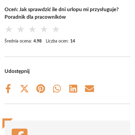
Oceń: Jak sprawdzić ile dni urlopu mi przysługuje?
Poradnik dla pracowników
★
★
★
★
★
Średnia ocena:
4.98
Liczba ocen:
14
Udostępnij
Share
Share
Share
Share
Share
Share
on
on
on
on
on
on
Facebook
X
Pinterest
WhatsApp
LinkedIn
Email
(Twitter)