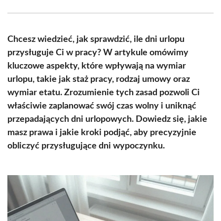
Facebook
X
Pinterest
WhatsApp
LinkedIn
Email
(Twitter)
Chcesz wiedzieć, jak sprawdzić, ile dni urlopu
przysługuje Ci w pracy? W artykule omówimy
kluczowe aspekty, które wpływają na wymiar
urlopu, takie jak staż pracy, rodzaj umowy oraz
wymiar etatu. Zrozumienie tych zasad pozwoli Ci
właściwie zaplanować swój czas wolny i uniknąć
przepadających dni urlopowych. Dowiedz się, jakie
masz prawa i jakie kroki podjąć, aby precyzyjnie
obliczyć przysługujące dni wypoczynku.