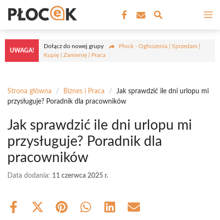
Przejdź
M
do
treści
Dołącz do nowej grupy
Płock - Ogłoszenia | Sprzedam |
UWAGA!
Kupię | Zamienię | Praca
Strona główna
/
Biznes i Praca
/
Jak sprawdzić ile dni urlopu mi
przysługuje? Poradnik dla pracowników
Jak sprawdzić ile dni urlopu mi
przysługuje? Poradnik dla
pracowników
Data dodania:
11 czerwca 2025 r.
Share
Share
Share
Share
Share
Share
on
on
on
on
on
on