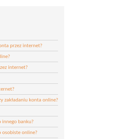
nta przez internet?
line?
zez internet?
ternet?
zy zakładaniu konta online?
o innego banku?
 osobiste online?