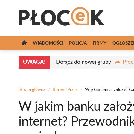
Przejdź
do
treści
WIADOMOŚCI
POLICJA
FIRMY
OGŁOSZE
UWAGA!
Dołącz do nowej grupy
Płoc
Strona główna
/
Biznes i Praca
/
W jakim banku założyć kon
W jakim banku założ
internet? Przewodnik