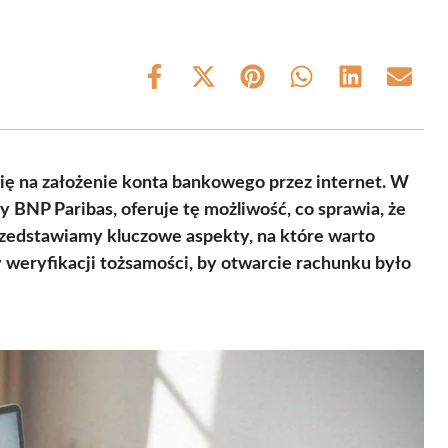
Share
Share
Share
Share
Share
Share
on
on
on
on
on
on
Facebook
X
Pinterest
WhatsApp
LinkedIn
Email
(Twitter)
się na założenie konta bankowego przez internet. W
zy BNP Paribas, oferuje tę możliwość, co sprawia, że
przedstawiamy kluczowe aspekty, na które warto
weryfikacji tożsamości, by otwarcie rachunku było