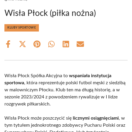
Wisła Płock (piłka nożna)
KLUBY SPORTOWE
Share
Share
Share
Share
Share
Share
on
on
on
on
on
on
Facebook
X
Pinterest
WhatsApp
LinkedIn
Email
(Twitter)
Wisła Płock Spółka Akcyjna to
wspaniała instytucja
sportowa
, która reprezentuje polski futbol męski z siedzibą
w malowniczym Płocku. Klub ten ma długą historię, a w
sezonie 2023/2024 z powodzeniem rywalizuje w I lidze
rozgrywek piłkarskich.
Wisła Płock może poszczycić się
licznymi osiągnięciami
, w
tym tytułem jednokrotnego zdobywcy Pucharu Polski oraz