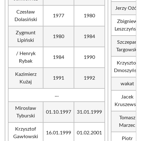
Jerzy Ożóg
Czesław
1977
1980
Dolasiński
Zbigniew
Leszczyński
Zygmunt
1980
1984
Lipiński
Szczepan
Targowski
/ Henryk
1984
1990
Rybak
Krzysztof
Dmoszyński
Kazimierz
1991
1992
Kużaj
wakat
…
Jacek
Kruszewski
Mirosław
01.10.1997
31.01.1999
Tyburski
Tomasz
Marzec
Krzysztof
16.01.1999
01.02.2001
Gawłowski
Piotr