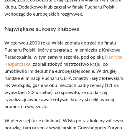
2004/2005, co pozostaje najlepszym wynikiem w historii
klubu. Dodatkowo klub zagrał w finale Pucharu Polski,
wchodząc do europejskich rozgrywek.
Największe sukcesy klubowe
W czerwcu 2003 roku Wisła zdołała dotrzeć do finału
Pucharu Polski, który przegrała z imienniczką z Krakowa.
Paradoxalnie, w tym samym sezonie, pod opieką
Henryka
Kasperczaka
, zdołali zdobyć mistrzostwo kraju, co
umożliwiło im debiut na europejskiej scenie. W drugiej
rundzie eliminacji Pucharu UEFA zmierzyli się z łotewskim
FK Ventspils, gdzie w obu meczach padły remisy (1:1 na
wyjeździe i 2:2 u siebie), co sprawiło, że do dalszej
rywalizacji awansowali Łotysze, którzy strzelili więcej
bramek na wyjeździe.
W pierwszej fazie eliminacji Wisła po raz kolejny zaliczyła
porażkę, tym razem z szwajcarskim Grasshoppers Zurych