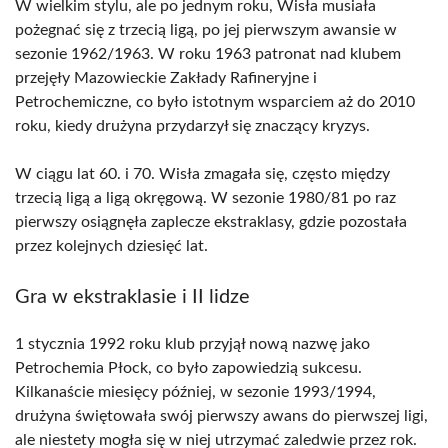
W wielkim stylu, ale po jednym roku, Wisła musiała
pożegnać się z trzecią ligą, po jej pierwszym awansie w
sezonie 1962/1963. W roku 1963 patronat nad klubem
przejęły Mazowieckie Zakłady Rafineryjne i
Petrochemiczne, co było istotnym wsparciem aż do 2010
roku, kiedy drużyna przydarzył się znaczący kryzys.
W ciągu lat 60. i 70. Wisła zmagała się, często między
trzecią ligą a ligą okręgową. W sezonie 1980/81 po raz
pierwszy osiągnęła zaplecze ekstraklasy, gdzie pozostała
przez kolejnych dziesięć lat.
Gra w ekstraklasie i II lidze
1 stycznia 1992 roku klub przyjął nową nazwę jako
Petrochemia Płock, co było zapowiedzią sukcesu.
Kilkanaście miesięcy później, w sezonie 1993/1994,
drużyna świętowała swój pierwszy awans do pierwszej ligi,
ale niestety mogła się w niej utrzymać zaledwie przez rok.