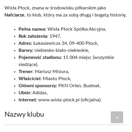
Wisła Płock, znana w środowisku piłkarskim jako
Nafciarze
, to klub, który ma za sobą długą i bogatą historię.
Pełna nazwa:
Wisła Płock Spółka Akcyjna,
Rok założenia:
1947,
Adres:
Łukasiewicza 34, 09-400 Płock,
Barwy:
niebiesko-biało-niebieskie,
Pojemność stadionu:
15 004 miejsc (wszystkie
siedzące),
Trener:
Mariusz Misiura,
Właściciel:
Miasto Płock,
Główni sponsorzy:
PKN Orlen, Budmat,
Ubiór:
Adidas,
Internet:
www.wisla-plock.pl (oficjalna).
Nazwy klubu