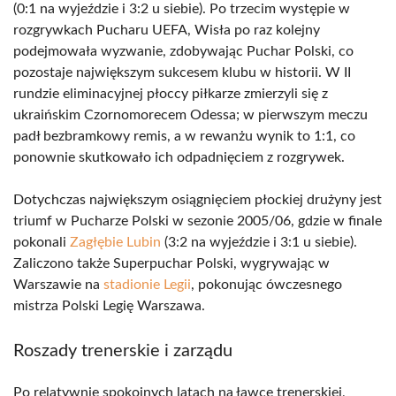
(0:1 na wyjeździe i 3:2 u siebie). Po trzecim występie w
rozgrywkach Pucharu UEFA, Wisła po raz kolejny
podejmowała wyzwanie, zdobywając Puchar Polski, co
pozostaje największym sukcesem klubu w historii. W II
rundzie eliminacyjnej płoccy piłkarze zmierzyli się z
ukraińskim Czornomorecem Odessa; w pierwszym meczu
padł bezbramkowy remis, a w rewanżu wynik to 1:1, co
ponownie skutkowało ich odpadnięciem z rozgrywek.
Dotychczas największym osiągnięciem płockiej drużyny jest
triumf w Pucharze Polski w sezonie 2005/06, gdzie w finale
pokonali
Zagłębie Lubin
(3:2 na wyjeździe i 3:1 u siebie).
Zaliczono także Superpuchar Polski, wygrywając w
Warszawie na
stadionie Legii
, pokonując ówczesnego
mistrza Polski Legię Warszawa.
Roszady trenerskie i zarządu
Po relatywnie spokojnych latach na ławce trenerskiej,