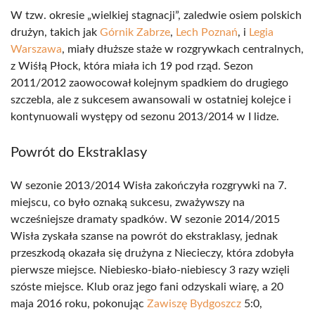
W tzw. okresie „wielkiej stagnacji”, zaledwie osiem polskich
drużyn, takich jak
Górnik Zabrze
,
Lech Poznań
, i
Legia
Warszawa
, miały dłuższe staże w rozgrywkach centralnych,
z Wiśłą Płock, która miała ich 19 pod rząd. Sezon
2011/2012 zaowocował kolejnym spadkiem do drugiego
szczebla, ale z sukcesem awansowali w ostatniej kolejce i
kontynuowali występy od sezonu 2013/2014 w I lidze.
Powrót do Ekstraklasy
W sezonie 2013/2014 Wisła zakończyła rozgrywki na 7.
miejscu, co było oznaką sukcesu, zważywszy na
wcześniejsze dramaty spadków. W sezonie 2014/2015
Wisła zyskała szanse na powrót do ekstraklasy, jednak
przeszkodą okazała się drużyna z Niecieczy, która zdobyła
pierwsze miejsce. Niebiesko-biało-niebiescy 3 razy wzięli
szóste miejsce. Klub oraz jego fani odzyskali wiarę, a 20
maja 2016 roku, pokonując
Zawiszę Bydgoszcz
5:0,