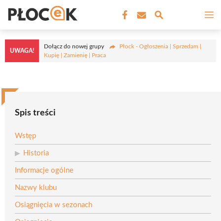
Przejdź
M
do
treści
Dołącz do nowej grupy
Płock - Ogłoszenia | Sprzedam |
UWAGA!
Kupię | Zamienię | Praca
Spis treści
Wstęp
Historia
Informacje ogólne
Nazwy klubu
Osiągnięcia w sezonach