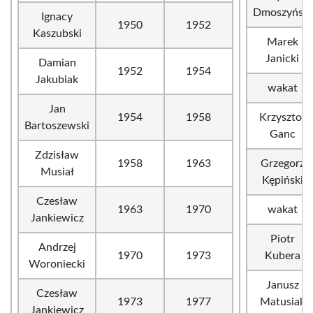
Dmoszyński
Ignacy
1950
1952
Kaszubski
Marek
Janicki
Damian
1952
1954
Jakubiak
wakat
Jan
1954
1958
Krzysztof
Bartoszewski
Ganc
Zdzisław
1958
1963
Grzegorz
Musiał
Kępiński
Czesław
1963
1970
wakat
Jankiewicz
Piotr
Andrzej
1970
1973
Kubera
Woroniecki
Janusz
Czesław
1973
1977
Matusiak
Jankiewicz