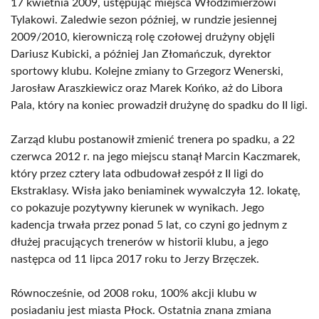
17 kwietnia 2009, ustępując miejsca Włodzimierzowi
Tylakowi. Zaledwie sezon później, w rundzie jesiennej
2009/2010, kierowniczą rolę czołowej drużyny objęli
Dariusz Kubicki, a później Jan Złomańczuk, dyrektor
sportowy klubu. Kolejne zmiany to Grzegorz Wenerski,
Jarosław Araszkiewicz oraz Marek Końko, aż do Libora
Pala, który na koniec prowadził drużynę do spadku do II ligi.
Zarząd klubu postanowił zmienić trenera po spadku, a 22
czerwca 2012 r. na jego miejscu stanął Marcin Kaczmarek,
który przez cztery lata odbudował zespół z II ligi do
Ekstraklasy. Wisła jako beniaminek wywalczyła 12. lokatę,
co pokazuje pozytywny kierunek w wynikach. Jego
kadencja trwała przez ponad 5 lat, co czyni go jednym z
dłużej pracujących trenerów w historii klubu, a jego
następca od 11 lipca 2017 roku to Jerzy Brzęczek.
Równocześnie, od 2008 roku, 100% akcji klubu w
posiadaniu jest miasta Płock. Ostatnia znana zmiana