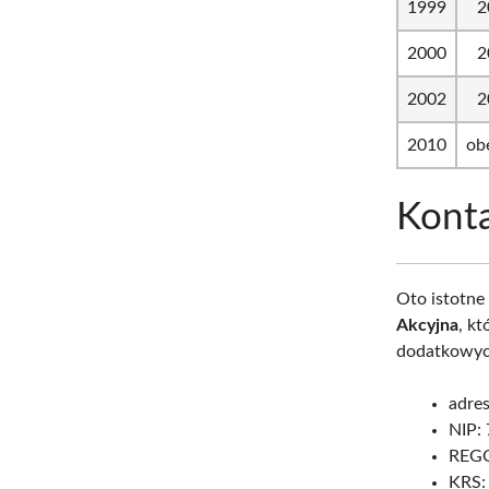
1999
2
2000
2
2002
2
2010
ob
Konta
Oto istotne
Akcyjna
, k
dodatkowych
adres
NIP:
REGO
KRS: