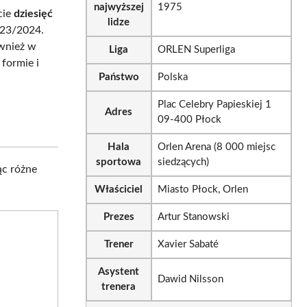
najwyższej
1975
cie
dziesięć
lidze
023/2024.
ównież w
Liga
ORLEN Superliga
formie i
Państwo
Polska
Plac Celebry Papieskiej 1
Adres
09-400 Płock
Hala
Orlen Arena (8 000 miejsc
sportowa
siedzących)
ąc różne
Właściciel
Miasto Płock, Orlen
Prezes
Artur Stanowski
Trener
Xavier Sabaté
Asystent
Dawid Nilsson
trenera