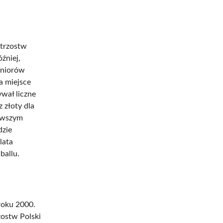
strzostw
źniej,
uniorów
a miejsce
wał liczne
 złoty dla
erwszym
dzie
lata
ballu.
roku 2000.
zostw Polski