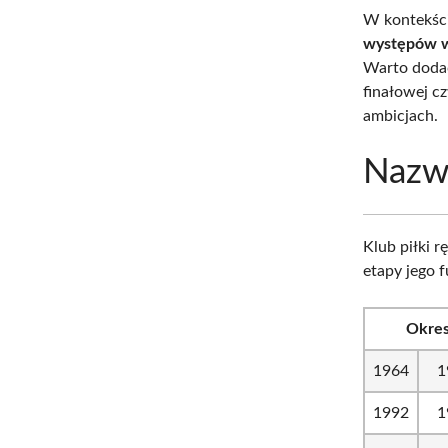
W kontekści
występów w
Warto doda
finałowej c
ambicjach.
Nazw
Klub piłki r
etapy jego 
Okre
1964
1
1992
1