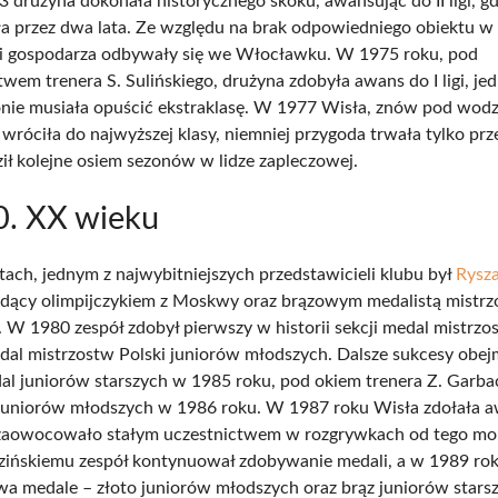
 drużyna dokonała historycznego skoku, awansując do II ligi, gd
 przez dwa lata. Ze względu na brak odpowiedniego obiektu w
i gospodarza odbywały się we Włocławku. W 1975 roku, pod
wem trenera S. Sulińskiego, drużyna zdobyła awans do I ligi, je
nie musiała opuścić ekstraklasę. W 1977 Wisła, znów pod wod
 wróciła do najwyższej klasy, niemniej przygoda trwała tylko prze
ził kolejne osiem sezonów w lidze zapleczowej.
0. XX wieku
ach, jednym z najwybitniejszych przedstawicieli klubu był
Rysz
ędący olimpijczykiem z Moskwy oraz brązowym medalistą mistrz
. W 1980 zespół zdobył pierwszy w historii sekcji medal mistrzos
al mistrzostw Polski juniorów młodszych. Dalsze sukcesy obe
al juniorów starszych w 1985 roku, pod okiem trenera Z. Garbac
 juniorów młodszych w 1986 roku. W 1987 roku Wisła zdołała
co zaowocowało stałym uczestnictwem w rozgrywkach od tego m
ozińskiemu zespół kontynuował zdobywanie medali, a w 1989 rok
wa medale – złoto juniorów młodszych oraz brąz juniorów stars