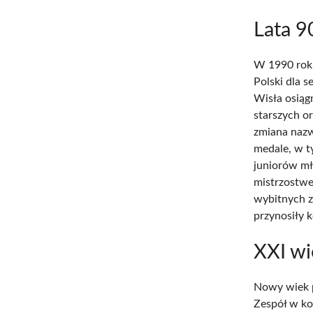
Lata 9
W 1990 rok
Polski dla s
Wisła osiąg
starszych o
zmiana nazw
medale, w t
juniorów mł
mistrzostwe
wybitnych z
przynosiły k
XXI wi
Nowy wiek p
Zespół w ko