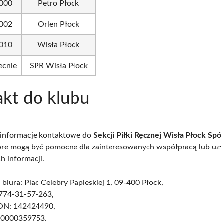
000
Petro Płock
002
Orlen Płock
010
Wisła Płock
ecnie
SPR Wisła Płock
kt do klubu
 informacje kontaktowe do
Sekcji Piłki Ręcznej Wisła Płock Sp
tóre mogą być pomocne dla zainteresowanych współpracą lub u
 informacji.
 biura: Plac Celebry Papieskiej 1, 09-400 Płock,
 774-31-57-263,
N: 142424490,
 0000359753.