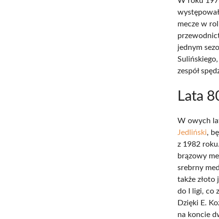
W roku 1973
występowała
mecze w rol
przewodnict
jednym sezo
Sulińskiego,
zespół spęd
Lata 8
W owych lat
Jedliński
, b
z 1982 roku
brązowy med
srebrny med
także złoto
do I ligi, 
Dzięki E. K
na koncie d