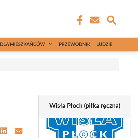
DLA MIESZKAŃCÓW
PRZEWODNIK
LUDZIE
Wisła Płock (piłka ręczna)
e
Share
Share
on
on