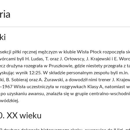
ria
ki
 sekcji piłki ręcznej mężczyzn w klubie Wisła Płock rozpoczęła s
twórcami byli H. Ludas, T. oraz J. Orłowscy, J. Krajewski i E. Woro
cz drużyna rozegrała w Pruszkowie, gdzie niestety przegrała z 
yskując wynik 12:25. W składzie personalnym zespołu byli m.in. 
i, B. Sobieraj oraz A. Żurawski, a dowodził nimi trener J. Kraje
–1967 Wisła uczestniczyła w rozgrywkach Klasy A, natomiast w
po uzyskaniu awansu, znalazła się w grupie centralno-wschodnie
wódzkiej.
0. XX wieku