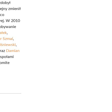
zdobył
ejny zmienił
 co
wej. W 2010
dobywanie
ałek
,
r Szmal
,
śniewski
,
raz
Damian
espołami
komite