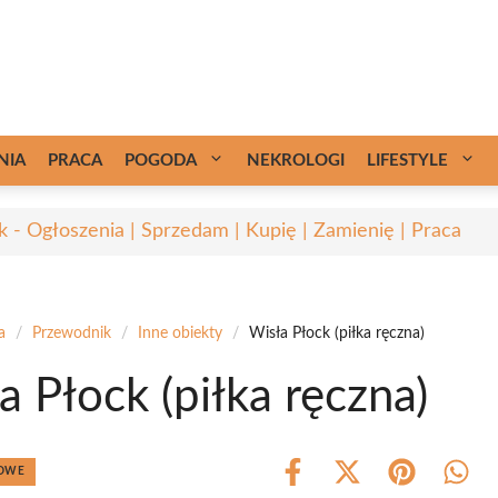
NIA
PRACA
POGODA
NEKROLOGI
LIFESTYLE
k - Ogłoszenia | Sprzedam | Kupię | Zamienię | Praca
a
/
Przewodnik
/
Inne obiekty
/
Wisła Płock (piłka ręczna)
a Płock (piłka ręczna)
TOWE
Share
Share
Share
Shar
on
on
on
on