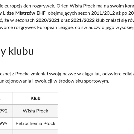
e europejskich rozgrywek, Orlen Wisła Płock ma na swoim kon
 Lidze Mistrzów EHF
, obejmujących sezon 2011/2012 aż po 2
ć, że w sezonach
2020/2021 oraz 2021/2022
klub znalazł się r
zwórce rozgrywek European League, co świadczy o jego wysokiej 
y klubu
ęcznej z Płocka zmieniał swoją nazwę w ciągu lat, odzwierciedlaj
funkcjonowania i ewolucji w środowisku sportowym.
s
Klub
992
Wisła Płock
999
Petrochemia Płock