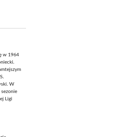
ię w 1964
niecki.
tamtejszym
S.
wski. W
 sezonie
j Ligi