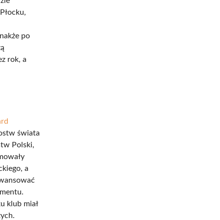
zie
 Płocku,
dnakże po
zą
z rok, a
ard
ostw świata
tw Polski,
jmowały
kiego, a
 awansować
omentu.
u klub miał
zych.