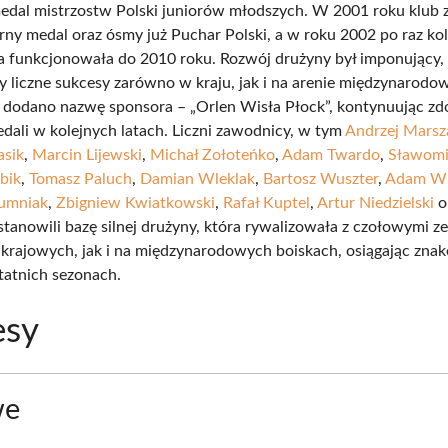
medal mistrzostw Polski juniorów młodszych. W 2001 roku klub 
rny medal oraz ósmy już Puchar Polski, a w roku 2002 po raz kol
a funkcjonowała do 2010 roku. Rozwój drużyny był imponujący,
y liczne sukcesy zarówno w kraju, jak i na arenie międzynarodo
dodano nazwę sponsora – „Orlen Wisła Płock”, kontynuując z
edali w kolejnych latach. Liczni zawodnicy, w tym
Andrzej Marsz
asik
,
Marcin Lijewski
,
Michał Zołoteńko
,
Adam Twardo
,
Sławomi
bik
,
Tomasz Paluch
,
Damian Wleklak
,
Bartosz Wuszter
,
Adam Wi
Rumniak
,
Zbigniew Kwiatkowski
,
Rafał Kuptel
,
Artur Niedzielski
o
stanowili bazę silnej drużyny, która rywalizowała z czołowymi z
krajowych, jak i na międzynarodowych boiskach, osiągając zna
tatnich sezonach.
esy
we