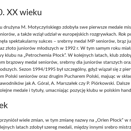
0. XX wieku
u drużyna M. Motyczyńskiego zdobyła swe pierwsze medale mi
eniorów, a także wziął udział w europejskich rozgrywkach. Rok pó
nęła spektakularny sukces – srebrny medal MP seniorów, brąz j
raz złoto juniorów młodszych w 1992 r. W tym samym roku miał
y klubu na „Petrochemia Płock”. W kolejnych latach, klub zdoby
ym brązowy medal seniorów, srebrny dla juniorów starszych oraz
odszych. Sezon 1994/1995 był szczególny, gdyż wiązał się z pi
m Polski seniorów oraz drugim Pucharem Polski, majuąc w skła
awodników jak A. Góral, A. Marszałek czy P. Piórkowski. Dalsze 
olejne medale i tytuły, umacniając pozycję klubu w polskim hand
ek
rzyniósł wiele zmian, w tym zmianę nazwy na „Orlen Płock” w 
lejnych latach zdobył szereg medali, między innymi srebro mistr