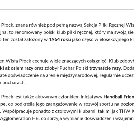
Facebook
X
Pinterest
What
(Twitter)
 Płock, znana również pod pełną nazwą Sekcja Piłki Ręcznej Wis
jna, to renomowany polski klub piłki ręcznej, który ma swoją si
b ten został założony w
1964 roku
jako część wielosekcyjnego k
len Wisła Płock cechuje wiele znaczących osiągnięć. Klub zdobył
ki aż osiem razy
oraz zdobył Puchar Polski
trzynaście razy
. Dod
ate doświadczenie na arenie międzynarodowej, regularnie uczes
h pucharach.
 Płock jest także aktywnym członkiem inicjatywy
Handball Frien
ope
, co podkreśla jego zaangażowanie w rozwój sportu na pozio
. Współpracuje ponadto z czołowymi klubami, takimi jak THW K
 Agglomeration HB, co sprzyja wymianie doświadczeń i wzajem