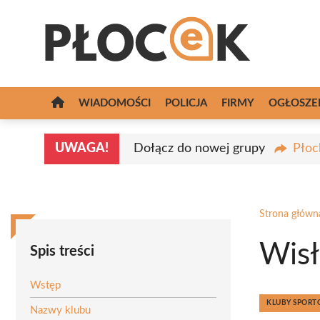
Przejdź
do
treści
WIADOMOŚCI
POLICJA
FIRMY
OGŁOSZE
UWAGA!
Dołącz do nowej grupy
Płoc
Strona główn
Wisł
Spis treści
Wstęp
KLUBY SPOR
Nazwy klubu