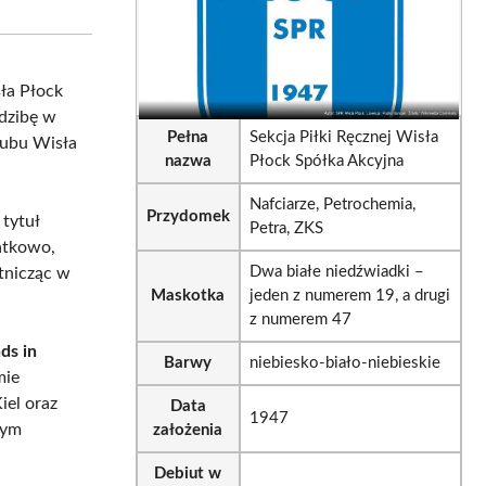
sApp
LinkedIn
Email
ła Płock
edzibę w
Pełna
Sekcja Piłki Ręcznej Wisła
lubu Wisła
nazwa
Płock Spółka Akcyjna
Nafciarze, Petrochemia,
Przydomek
 tytuł
Petra, ZKS
atkowo,
Dwa białe niedźwiadki –
tnicząc w
Maskotka
jeden z numerem 19, a drugi
z numerem 47
ds in
Barwy
niebiesko-biało-niebieskie
mie
iel oraz
Data
1947
nym
założenia
Debiut w