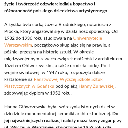
życie i twórczość odzwierciedlają bogactwo i
różnorodność polskiego dziedzictwa artystycznego.
Artystka była córką Józefa Brudnickiego, notariusza z
Płocka, który angażował się w działalność społeczną. Od
1932 do 1936 roku studiowała na
Uniwersytecie
Warszawskim
, początkowo skupiając się na prawie, a
później przeszła na historię sztuki. W okresie
międzywojennym zawarła związek małżeński z architektem
Józefem Główczewskim, a także urodziła córkę. Po II
wojnie światowej, w 1947 roku, rozpoczęła dalsze
kształcenie na
Państwowej Wyższej Szkole Sztuk
Plastycznych w Gdańsku
pod opieką
Hanny Żuławskiej
,
zdobywając dyplom w 1952 roku.
Hanna Główczewska była twórczynią istotnych dzieł w
dziedzinie monumentalnej ceramiki architektonicznej.
Do
jej najważniejszych realizacji należy mozaikowy zegar przy
ul. Wilczej w Warszawie, stworzony w 1952 roku dla