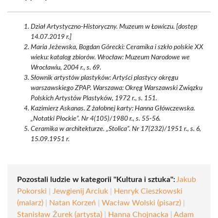
Dział Artystyczno-Historyczny. Muzeum w Łowiczu. [dostęp
14.07.2019 r.]
Maria Jeżewska, Bogdan Górecki: Ceramika i szkło polskie XX
wieku: katalog zbiorów. Wrocław: Muzeum Narodowe we
Wrocławiu, 2004 r., s. 69.
Słownik artystów plastyków: Artyści plastycy okręgu
warszawskiego ZPAP. Warszawa: Okręg Warszawski Związku
Polskich Artystów Plastyków, 1972 r., s. 151.
Kazimierz Askanas. Z żałobnej karty: Hanna Główczewska.
„Notatki Płockie”. Nr 4(105)/1980 r., s. 55-56.
Ceramika w architekturze. „Stolica”. Nr 17(232)/1951 r., s. 6,
15.09.1951 r.
Pozostali ludzie w kategorii "Kultura i sztuka":
Jakub
Pokorski
|
Jewgienij Arciuk
|
Henryk Cieszkowski
(malarz)
|
Natan Korzeń
|
Wacław Wolski (pisarz)
|
Stanisław Żurek (artysta)
|
Hanna Chojnacka
|
Adam