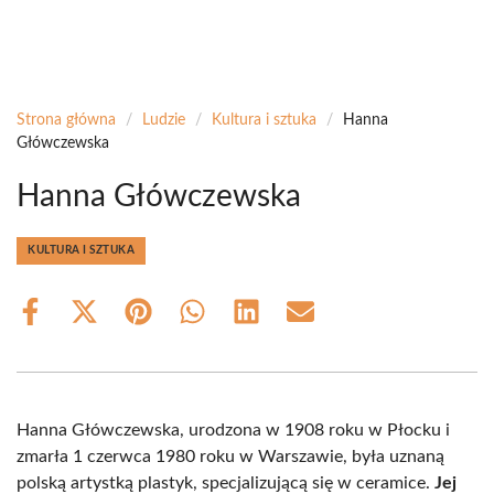
Strona główna
/
Ludzie
/
Kultura i sztuka
/
Hanna
Główczewska
Hanna Główczewska
KULTURA I SZTUKA
Share
Share
Share
Share
Share
Share
on
on
on
on
on
on
Facebook
X
Pinterest
WhatsApp
LinkedIn
Email
(Twitter)
Hanna Główczewska, urodzona w 1908 roku w Płocku i
zmarła 1 czerwca 1980 roku w Warszawie, była uznaną
polską artystką plastyk, specjalizującą się w ceramice.
Jej